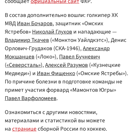
сообщает
официальный сайт
ФХР.
В состав дополнительно вошли: голкипер ХК
МВД
Иван Бочаров
, защитник «Омских
Ястребов»
Николай Глухов
и нападающие —
Владимир Ткачев
(«Монктон Уайлдкэтс»), Денис
Орлович-Грудаков (СКА-1946),
Александр
Мокшанцев
(«Локо»),
Павел Бучневич
(
«Северсталь»
),
Алексей Разумов
(«Кузнецкие
Медведи») и
Иван Фищенко
(«Омские Ястребы»).
По причине болезни в подготовке команды не
примет участия форвард «Мамонтов Югры»
Павел Варфоломеев
.
Ознакомиться с другими новостями,
материалами и статистикой вы можете
на
странице
сборной России по хоккею.