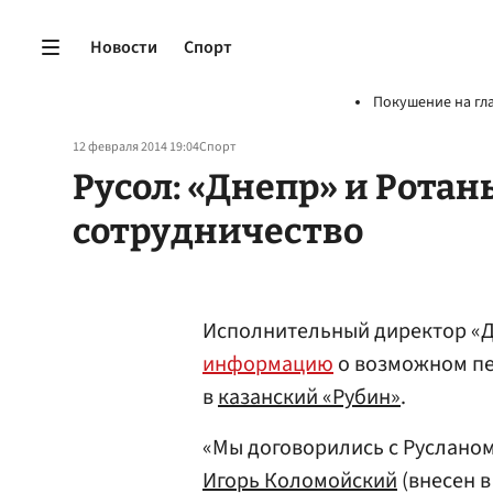
Новости
Спорт
Покушение на гл
12 февраля 2014 19:04
Спорт
Русол: «Днепр» и Ротан
сотрудничество
Исполнительный директор «
информацию
о возможном пе
в
казанский «Рубин»
.
«Мы договорились с Русланом
Игорь Коломойский
(внесен в