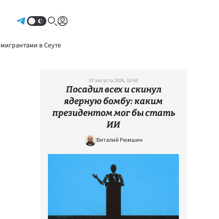
Авторизоваться
 мигрантами в Сеуте
07 августа 2026, 10:43
Посадил всех и скинул
ядерную бомбу: каким
президентом мог бы стать
ИИ
Виталий Рюмшин