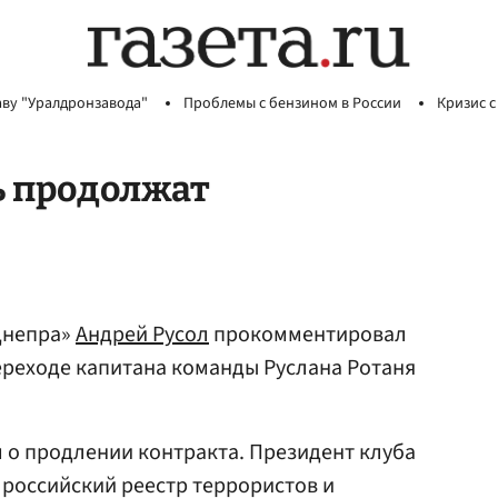
аву "Уралдронзавода"
Проблемы с бензином в России
Кризис с
ь продолжат
Днепра»
Андрей Русол
прокомментировал
реходе капитана команды Руслана Ротаня
 о продлении контракта. Президент клуба
 российский реестр террористов и