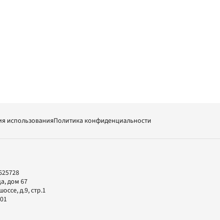
ия использования
Политика конфиденциальности
625728
а, дом 67
ссе, д.9, стр.1
-01