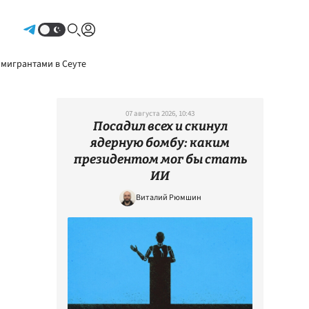
Авторизоваться
 мигрантами в Сеуте
07 августа 2026, 10:43
Посадил всех и скинул
ядерную бомбу: каким
президентом мог бы стать
ИИ
Виталий Рюмшин