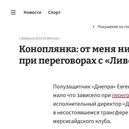
Новости
Спорт
Покушение на гл
3 февраля 2014 16:00
Спорт
Коноплянка: от меня ни
при переговорах с «Ли
Полузащитник «Днепра» Евген
мало что зависело при
перег
исполнительный директор «
в несостоявшемся трансфере 
мерсисайдского клуба.