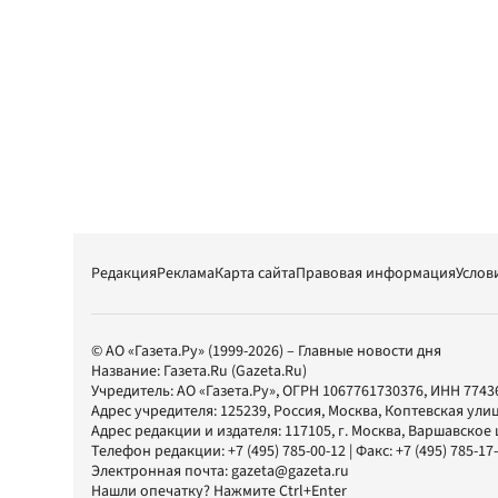
Редакция
Реклама
Карта сайта
Правовая информация
Услов
© АО «Газета.Ру» (1999-2026) – Главные новости дня
Название:
Газета.Ru
(Gazeta.Ru)
Учредитель:
АО «Газета.Ру»
, ОГРН 1067761730376, ИНН 7743
Адрес учредителя: 125239, Россия, Москва, Коптевская улиц
Адрес редакции и издателя:
117105
, г.
Москва
,
Варшавское шо
Телефон редакции:
+7 (495) 785-00-12
| Факс:
+7 (495) 785-17
Электронная почта:
gazeta@gazeta.ru
Нашли опечатку? Нажмите Ctrl+Enter