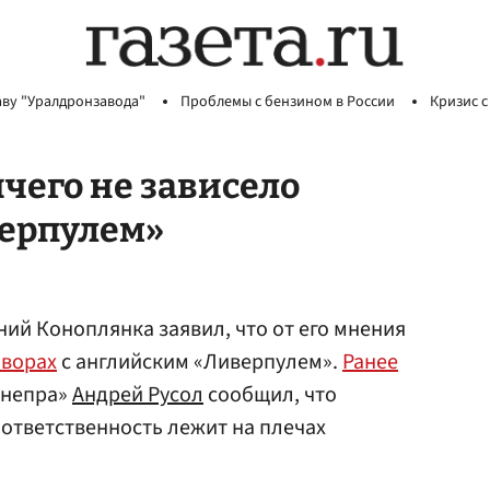
аву "Уралдронзавода"
Проблемы с бензином в России
Кризис с
чего не зависело
верпулем»
ий Коноплянка заявил, что от его мнения
оворах
с английским «Ливерпулем».
Ранее
Днепра»
Андрей Русол
сообщил, что
ответственность лежит на плечах