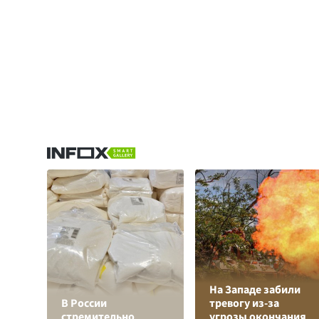
На Западе забили
В России
тревогу из-за
стремительно
угрозы окончания