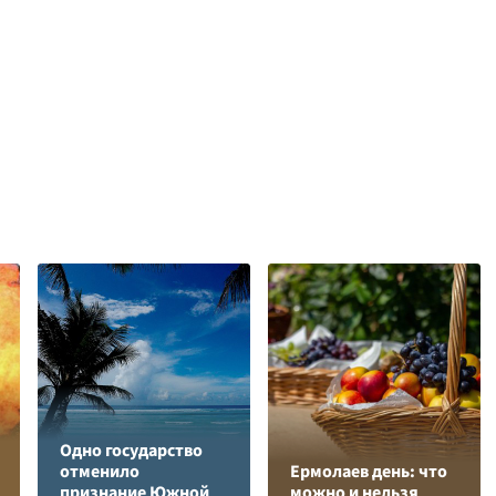
Одно государство
отменило
Ермолаев день: что
признание Южной
можно и нельзя