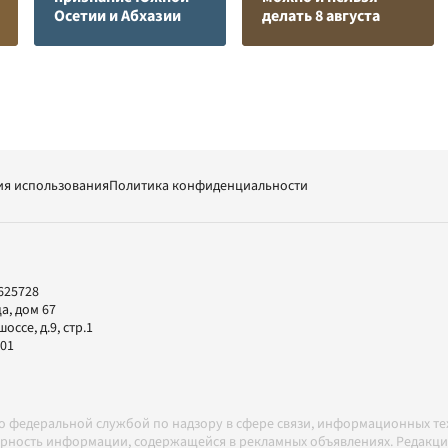
Осетии и Абхазии
делать 8 августа
ия использования
Политика конфиденциальности
625728
а, дом 67
ссе, д.9, стр.1
-01
но федеральной службой по надзору в сфере связи, информационных т
товерность информации, содержащейся в рекламных объявлениях. Редак