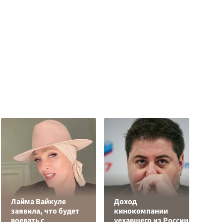
Лайма Вайкуле
Доход
заявила, что будет
кинокомпании
Я
воевать с
уехавшего из России
д