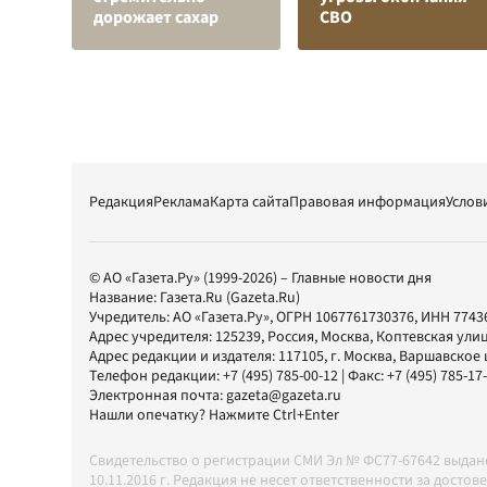
дорожает сахар
СВО
Редакция
Реклама
Карта сайта
Правовая информация
Услов
© АО «Газета.Ру» (1999-2026) – Главные новости дня
Название:
Газета.Ru
(Gazeta.Ru)
Учредитель:
АО «Газета.Ру»
, ОГРН 1067761730376, ИНН 7743
Адрес учредителя: 125239, Россия, Москва, Коптевская улиц
Адрес редакции и издателя:
117105
, г.
Москва
,
Варшавское шо
Телефон редакции:
+7 (495) 785-00-12
| Факс:
+7 (495) 785-17
Электронная почта:
gazeta@gazeta.ru
Нашли опечатку? Нажмите Ctrl+Enter
Свидетельство о регистрации СМИ Эл № ФС77-67642 выда
10.11.2016 г. Редакция не несет ответственности за дос