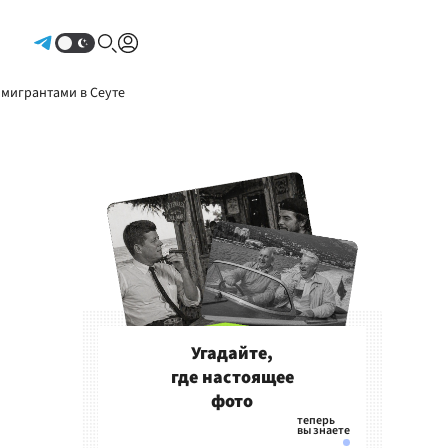
Авторизоваться
 мигрантами в Сеуте
Угадайте,
где настоящее
фото