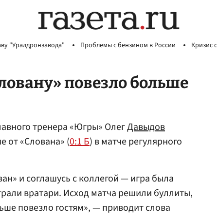
аву "Уралдронзавода"
Проблемы с бензином в России
Кризис с
Словану» повезло больше
авного тренера «Югры» Олег
Давыдов
 от «Слована» (
0:1 Б
) в матче регулярного
ан» и соглашусь с коллегой — игра была
грали вратари. Исход матча решили буллиты,
ьше повезло гостям», — приводит слова