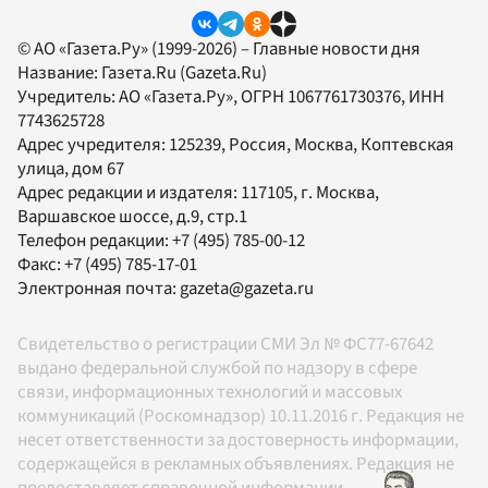
© АО «Газета.Ру» (1999-2026) – Главные новости дня
Название:
Газета.Ru
(Gazeta.Ru)
Учредитель:
АО «Газета.Ру»
, ОГРН 1067761730376, ИНН
7743625728
Адрес учредителя: 125239, Россия, Москва, Коптевская
улица, дом 67
Адрес редакции и издателя:
117105
, г.
Москва
,
Варшавское шоссе, д.9, стр.1
Телефон редакции:
+7 (495) 785-00-12
Факс:
+7 (495) 785-17-01
Электронная почта:
gazeta@gazeta.ru
Свидетельство о регистрации СМИ Эл № ФС77-67642
выдано федеральной службой по надзору в сфере
связи, информационных технологий и массовых
коммуникаций (Роскомнадзор) 10.11.2016 г. Редакция не
несет ответственности за достоверность информации,
содержащейся в рекламных объявлениях. Редакция не