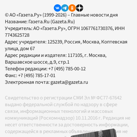
© АО «Газета.Ру» (1999-2026) – Главные новости дня
Название:
Газета.Ru
(Gazeta.Ru)
Учредитель:
АО «Газета.Ру»
, ОГРН 1067761730376, ИНН
7743625728
Адрес учредителя: 125239, Россия, Москва, Коптевская
улица, дом 67
Адрес редакции и издателя:
117105
, г.
Москва
,
Варшавское шоссе, д.9, стр.1
Телефон редакции:
+7 (495) 785-00-12
Факс:
+7 (495) 785-17-01
Электронная почта:
gazeta@gazeta.ru
Свидетельство о регистрации СМИ Эл № ФС77-67642
выдано федеральной службой по надзору в сфере
связи, информационных технологий и массовых
коммуникаций (Роскомнадзор) 10.11.2016 г. Редакция не
несет ответственности за достоверность информации,
содержащейся в рекламных объявлениях. Редакция не