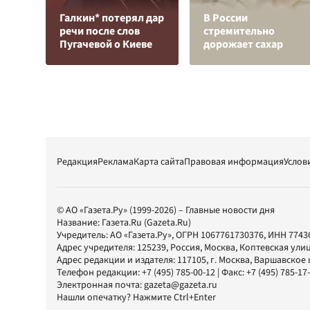
Галкин* потерял дар
В России
речи после слов
стремительно
Пугачевой о Киеве
дорожает сахар
Редакция
Реклама
Карта сайта
Правовая информация
Услов
© АО «Газета.Ру» (1999-2026) – Главные новости дня
Название:
Газета.Ru
(Gazeta.Ru)
Учредитель:
АО «Газета.Ру»
, ОГРН 1067761730376, ИНН 7743
Адрес учредителя: 125239, Россия, Москва, Коптевская улиц
Адрес редакции и издателя:
117105
, г.
Москва
,
Варшавское шо
Телефон редакции:
+7 (495) 785-00-12
| Факс:
+7 (495) 785-17
Электронная почта:
gazeta@gazeta.ru
Нашли опечатку? Нажмите Ctrl+Enter