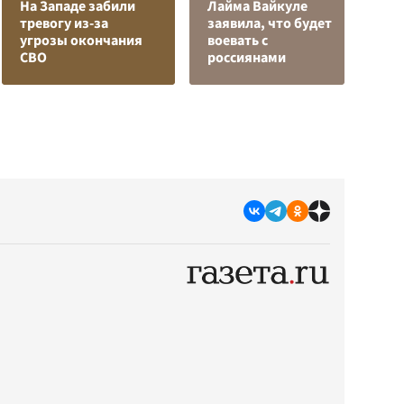
На Западе забили
Лайма Вайкуле
Р
тревогу из-за
заявила, что будет
н
угрозы окончания
воевать с
п
СВО
россиянами
К