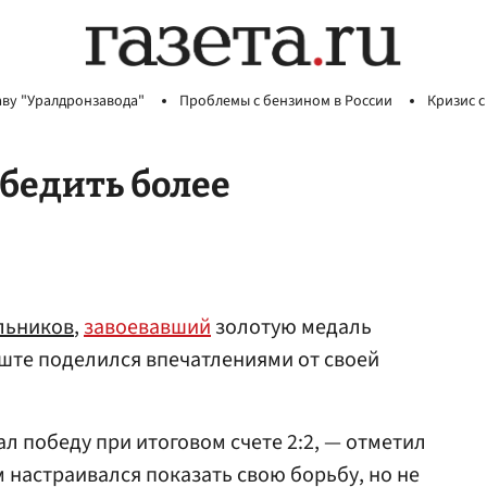
аву "Уралдронзавода"
Проблемы с бензином в России
Кризис с
обедить более
льников
,
завоевавший
золотую медаль
ште поделился впечатлениями от своей
л победу при итоговом счете 2:2, — отметил
настраивался показать свою борьбу, но не