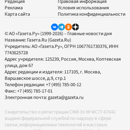
Редакция
Правовая информация
Реклама
Условия использования
Карта сайта
Политика конфиденциальности
© АО «Газета.Ру» (1999-2026) – Главные новости дня
Название:
Газета.Ru
(Gazeta.Ru)
Учредитель:
АО «Газета.Ру»
, ОГРН 1067761730376, ИНН
7743625728
Адрес учредителя: 125239, Россия, Москва, Коптевская
улица, дом 67
Адрес редакции и издателя:
117105
, г.
Москва
,
Варшавское шоссе, д.9, стр.1
Телефон редакции:
+7 (495) 785-00-12
Факс:
+7 (495) 785-17-01
Электронная почта:
gazeta@gazeta.ru
Свидетельство о регистрации СМИ Эл № ФС77-67642
выдано федеральной службой по надзору в сфере
связи, информационных технологий и массовых