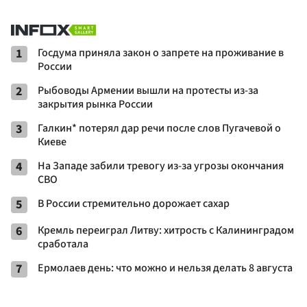
1
Госдума приняла закон о запрете на проживание в
России
2
Рыбоводы Армении вышли на протесты из-за
закрытия рынка России
3
Галкин* потерял дар речи после слов Пугачевой о
Киеве
4
На Западе забили тревогу из-за угрозы окончания
СВО
5
В России стремительно дорожает сахар
6
Кремль переиграл Литву: хитрость с Калининградом
сработала
7
Ермолаев день: что можно и нельзя делать 8 августа