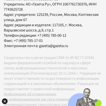
Учредитель:
АО «Газета.Ру»
, ОГРН 1067761730376, ИНН
7743625728
Адрес учредителя: 125239, Россия, Москва, Коптевская
улица, дом 67
Адрес редакции и издателя:
117105
, г.
Москва
,
Варшавское шоссе, д.9, стр.1
Телефон редакции:
+7 (495) 785-00-12
Факс:
+7 (495) 785-17-01
Электронная почта:
gazeta@gazeta.ru
Свидетельство о регистрации СМИ Эл № ФС77-67642
выдано федеральной службой по надзору в сфере
связи, информационных технологий и массовых
коммуникаций (Роскомнадзор) 10.11.2016 г. Редакция не
несет ответственности за достоверность информации,
содержащейся в рекламных объявлениях. Редакция не
предоставляет справочной информации.
Информация об ограничениях
На информационном ресурсе применяются
рекомендательные технологии в соответствии с