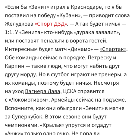
«Если бы «Зенит» играл в Краснодаре, то я бы
поставил на победу «Кубани», — приводит слова
Желудкова
«Спорт ДЗД»
. — А так будет ничья —
1:1. У «Зенита» кто-нибудь «дурака завалит»,
или поставят пенальти в ворота гостей.
Интересным будет матч «Динамо» —
«Спартак»
.
Обе команды сейчас в порядке. Петреску и
Карпин — такие люди, что могут набить друг
другу морду. Но в футбол играют не тренеры, а
их команды, поэтому будет ничья. Несмотря
на уход
Вагнера Лава
, ЦСКА справится
с «Локомотивом». Армейцы сейчас на подъеме.
Вспомните, как они обыграли «Зенит» в матче
за Суперкубок. В этом сезоне они будут
чемпионами. «Крылья» упрутся и отдадут
«Анжи» только одно очко. Не пора ли