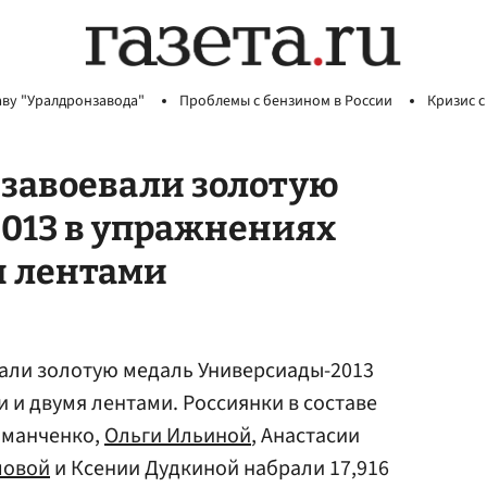
аву "Уралдронзавода"
Проблемы с бензином в России
Кризис с
 завоевали золотую
013 в упражнениях
я лентами
вали золотую медаль Универсиады-2013
 и двумя лентами. Россиянки в составе
оманченко,
Ольги Ильиной
, Анастасии
мовой
и Ксении Дудкиной набрали 17,916