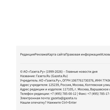
Редакция
Реклама
Карта сайта
Правовая информация
Услов
© АО «Газета.Ру» (1999-2026) – Главные новости дня
Название:
Газета.Ru
(Gazeta.Ru)
Учредитель:
АО «Газета.Ру»
, ОГРН 1067761730376, ИНН 7743
Адрес учредителя: 125239, Россия, Москва, Коптевская улиц
Адрес редакции и издателя:
117105
, г.
Москва
,
Варшавское шо
Телефон редакции:
+7 (495) 785-00-12
| Факс:
+7 (495) 785-17
Электронная почта:
gazeta@gazeta.ru
Нашли опечатку? Нажмите Ctrl+Enter