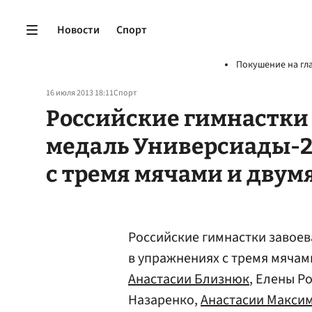
Новости
Спорт
Покушение на гл
16 июля 2013 18:11
Спорт
Российские гимнастки
медаль Универсиады-2
с тремя мячами и двум
Российские гимнастки завое
в упражнениях с тремя мячами
Анастасии Близнюк
, Елены Р
Назаренко,
Анастасии Макси