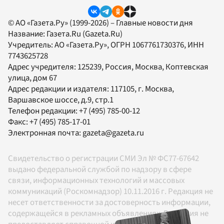
© АО «Газета.Ру» (1999-2026) – Главные новости дня
Название:
Газета.Ru
(Gazeta.Ru)
Учредитель:
АО «Газета.Ру»
, ОГРН 1067761730376, ИНН
7743625728
Адрес учредителя: 125239, Россия, Москва, Коптевская
улица, дом 67
Адрес редакции и издателя:
117105
, г.
Москва
,
Варшавское шоссе, д.9, стр.1
Телефон редакции:
+7 (495) 785-00-12
Факс:
+7 (495) 785-17-01
Электронная почта:
gazeta@gazeta.ru
Свидетельство о регистрации СМИ Эл № ФС77-67642
выдано федеральной службой по надзору в сфере
связи, информационных технологий и массовых
коммуникаций (Роскомнадзор) 10.11.2016 г. Редакция не
несет ответственности за достоверность информации,
содержащейся в рекламных объявлениях. Редакция не