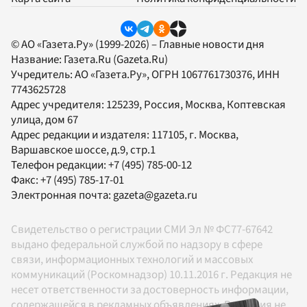
© АО «Газета.Ру» (1999-2026) – Главные новости дня
Название:
Газета.Ru
(Gazeta.Ru)
Учредитель:
АО «Газета.Ру»
, ОГРН 1067761730376, ИНН
7743625728
Адрес учредителя: 125239, Россия, Москва, Коптевская
улица, дом 67
Адрес редакции и издателя:
117105
, г.
Москва
,
Варшавское шоссе, д.9, стр.1
Телефон редакции:
+7 (495) 785-00-12
Факс:
+7 (495) 785-17-01
Электронная почта:
gazeta@gazeta.ru
Свидетельство о регистрации СМИ Эл № ФС77-67642
выдано федеральной службой по надзору в сфере
связи, информационных технологий и массовых
коммуникаций (Роскомнадзор) 10.11.2016 г. Редакция не
несет ответственности за достоверность информации,
содержащейся в рекламных объявлениях. Редакция не