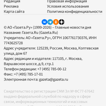
Редакция
Правовая информация
Реклама
Условия использования
Карта сайта
Политика конфиденциальности
© АО «Газета.Ру» (1999-2026) – Главные новости дня
Название:
Газета.Ru
(Gazeta.Ru)
Учредитель:
АО «Газета.Ру»
, ОГРН 1067761730376, ИНН
7743625728
Адрес учредителя: 125239, Россия, Москва, Коптевская
улица, дом 67
Адрес редакции и издателя:
117105
, г.
Москва
,
Варшавское шоссе, д.9, стр.1
Телефон редакции:
+7 (495) 785-00-12
Факс:
+7 (495) 785-17-01
Электронная почта:
gazeta@gazeta.ru
Свидетельство о регистрации СМИ Эл № ФС77-67642
выдано федеральной службой по надзору в сфере
связи, информационных технологий и массовых