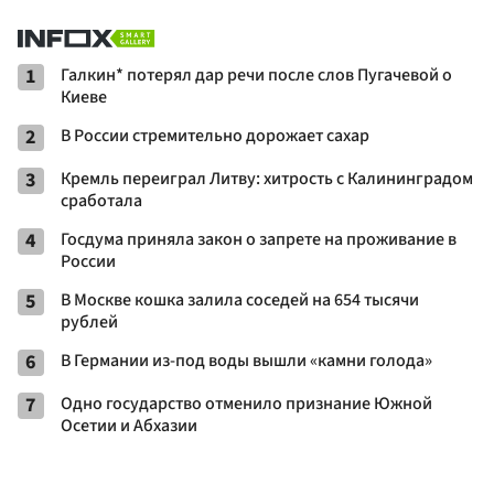
1
Галкин* потерял дар речи после слов Пугачевой о
Киеве
2
В России стремительно дорожает сахар
3
Кремль переиграл Литву: хитрость с Калининградом
сработала
4
Госдума приняла закон о запрете на проживание в
России
5
В Москве кошка залила соседей на 654 тысячи
рублей
6
В Германии из-под воды вышли «камни голода»
7
Одно государство отменило признание Южной
Осетии и Абхазии