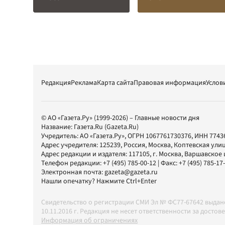
Редакция
Реклама
Карта сайта
Правовая информация
Услов
© АО «Газета.Ру» (1999-2026) – Главные новости дня
Название:
Газета.Ru
(Gazeta.Ru)
Учредитель:
АО «Газета.Ру»
, ОГРН 1067761730376, ИНН 7743
Адрес учредителя: 125239, Россия, Москва, Коптевская улиц
Адрес редакции и издателя:
117105
, г.
Москва
,
Варшавское шо
Телефон редакции:
+7 (495) 785-00-12
| Факс:
+7 (495) 785-17
Электронная почта:
gazeta@gazeta.ru
Нашли опечатку? Нажмите Ctrl+Enter
Свидетельство о регистрации СМИ Эл № ФС77-67642 выда
10.11.2016 г. Редакция не несет ответственности за дос
Информация об ограничениях