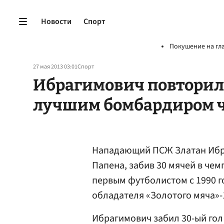
Новости
Спорт
Покушение на гл
27 мая 2013 03:01
Спорт
Ибрагимович повторил 
лучшим бомбардиром 
Нападающий ПСЖ Златан Ибр
Папена, забив 30 мячей в че
первым футболистом с 1990 г
обладателя «Золотого мяча»-
Ибрагимович забил 30-ый гол 