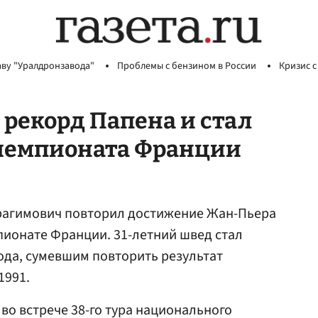
аву "Уралдронзавода"
Проблемы с бензином в России
Кризис с
рекорд Папена и стал
чемпионата Франции
агимович повторил достижение Жан-Пьера
мпионате Франции. 31-летний швед стал
ода, сумевшим повторить результат
1991.
во встрече 38-го тура национального