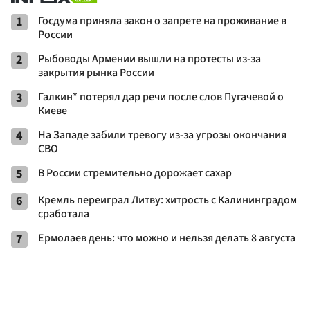
1
Госдума приняла закон о запрете на проживание в
России
2
Рыбоводы Армении вышли на протесты из-за
закрытия рынка России
3
Галкин* потерял дар речи после слов Пугачевой о
Киеве
4
На Западе забили тревогу из-за угрозы окончания
СВО
5
В России стремительно дорожает сахар
6
Кремль переиграл Литву: хитрость с Калининградом
сработала
7
Ермолаев день: что можно и нельзя делать 8 августа