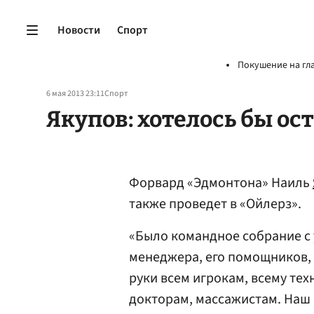
Новости
Спорт
Покушение на гл
6 мая 2013 23:11
Спорт
Якупов: хотелось бы ос
Форвард «Эдмонтона» Наиль
также проведет в «Ойлерз».
«Было командное собрание с 
менеджера, его помощников,
руки всем игрокам, всему те
докторам, массажистам. Наш