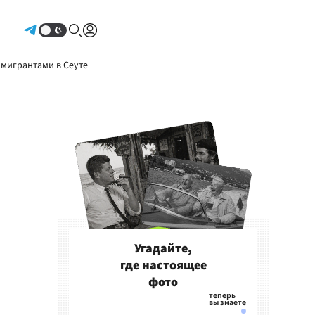
Авторизоваться
 мигрантами в Сеуте
Угадайте,
где настоящее
фото