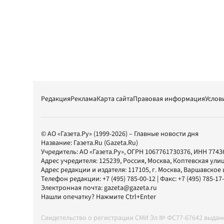
Редакция
Реклама
Карта сайта
Правовая информация
Услов
© АО «Газета.Ру» (1999-2026) – Главные новости дня
Название:
Газета.Ru
(Gazeta.Ru)
Учредитель:
АО «Газета.Ру»
, ОГРН 1067761730376, ИНН 7743
Адрес учредителя: 125239, Россия, Москва, Коптевская улиц
Адрес редакции и издателя:
117105
, г.
Москва
,
Варшавское шо
Телефон редакции:
+7 (495) 785-00-12
| Факс:
+7 (495) 785-17
Электронная почта:
gazeta@gazeta.ru
Нашли опечатку? Нажмите Ctrl+Enter
Свидетельство о регистрации СМИ Эл № ФС77-67642 выда