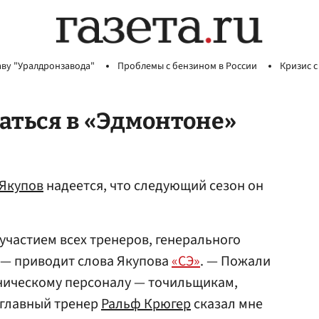
аву "Уралдронзавода"
Проблемы с бензином в России
Кризис с
таться в «Эдмонтоне»
Якупов
надеется, что следующий сезон он
участием всех тренеров, генерального
 — приводит слова Якупова
«СЭ»
. — Пожали
хническому персоналу — точильщикам,
 главный тренер
Ральф Крюгер
сказал мне