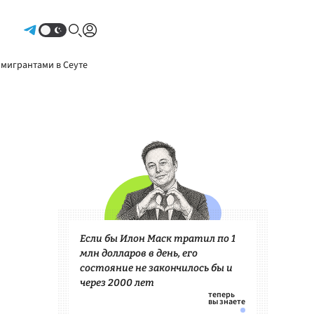
Авторизоваться
 мигрантами в Сеуте
Если бы Илон Маск тратил по 1
млн долларов в день, его
состояние не закончилось бы и
через 2000 лет