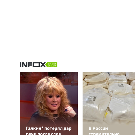
Галкин* потерял дар
В России
речи после слов
стремительно