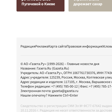
Пугачевой о Киеве
дорожает сахар
Редакция
Реклама
Карта сайта
Правовая информация
Услов
© АО «Газета.Ру» (1999-2026) – Главные новости дня
Название:
Газета.Ru
(Gazeta.Ru)
Учредитель:
АО «Газета.Ру»
, ОГРН 1067761730376, ИНН 7743
Адрес учредителя: 125239, Россия, Москва, Коптевская улиц
Адрес редакции и издателя:
117105
, г.
Москва
,
Варшавское шо
Телефон редакции:
+7 (495) 785-00-12
| Факс:
+7 (495) 785-17
Электронная почта:
gazeta@gazeta.ru
Нашли опечатку? Нажмите Ctrl+Enter
Свидетельство о регистрации СМИ Эл № ФС77-67642 выда
10.11.2016 г. Редакция не несет ответственности за дос