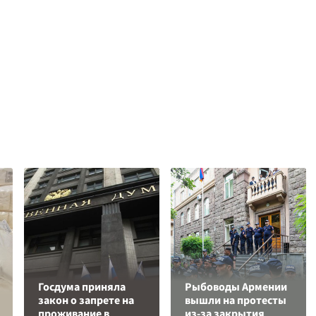
Госдума приняла
Рыбоводы Армении
закон о запрете на
вышли на протесты
проживание в
из-за закрытия