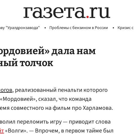
аву "Уралдронзавода"
Проблемы с бензином в России
Кризис с
Мордовией» дала нам
ный толчок
погов
, реализованный пенальти которого
 «Мордовией», сказал, что команда
емя совместного на фильм про Харламова.
зволил переломить игру — приводит слова
йт
«Волги». — Впрочем, в первом тайме был