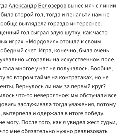
гда
Александр Белозеров
вынес мяч с линии
била второй гол, тогда и пенальти нам не
 вообще выглядела гораздо интереснее.
щенный гол сыграл злую шутку, как часто
ных играх. «Мордовия» отошла к своим
обедный счет. Игра, конечно, была очень
уквально «сгорали» на искусственном поле.
о гола многое у нас не получалось. Вообще,
у во втором тайме на контратаках, но не
енты. Вернулось ли нам за первый круг?
илось что-то невероятное: мы обстучали все
овия» заслуживала тогда уважения, потому
, вытерпела и одержала в итоге победу.
е могу. После того, как я увидел жест судьи,
, что мне обязательно нужно реализовать