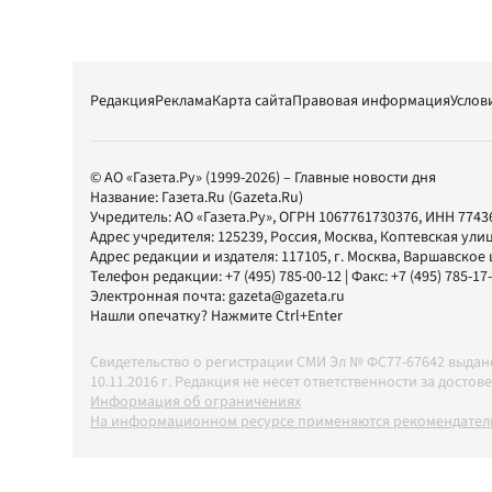
Редакция
Реклама
Карта сайта
Правовая информация
Услов
© АО «Газета.Ру» (1999-2026) – Главные новости дня
Название:
Газета.Ru
(Gazeta.Ru)
Учредитель:
АО «Газета.Ру»
, ОГРН 1067761730376, ИНН 7743
Адрес учредителя: 125239, Россия, Москва, Коптевская улиц
Адрес редакции и издателя:
117105
, г.
Москва
,
Варшавское шо
Телефон редакции:
+7 (495) 785-00-12
| Факс:
+7 (495) 785-17
Электронная почта:
gazeta@gazeta.ru
Нашли опечатку? Нажмите Ctrl+Enter
Свидетельство о регистрации СМИ Эл № ФС77-67642 выда
10.11.2016 г. Редакция не несет ответственности за дос
Информация об ограничениях
На информационном ресурсе применяются рекомендатель