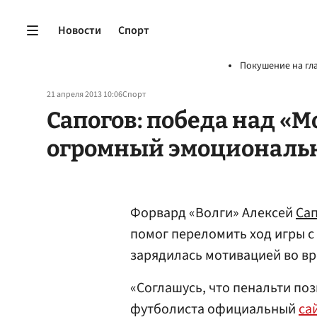
Новости
Спорт
Покушение на гл
21 апреля 2013 10:06
Спорт
Сапогов: победа над «
огромный эмоциональ
Форвард «Волги» Алексей
Са
помог переломить ход игры с
зарядилась мотивацией во вр
«Соглашусь, что пенальти по
футболиста официальный
са