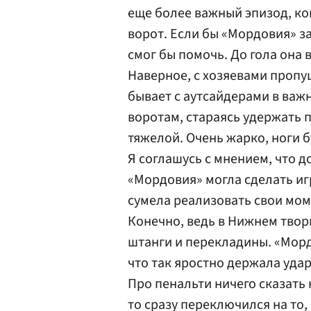
еще более важный эпизод, ко
ворот. Если бы «Мордовия» за
смог бы помочь. До гола она
Наверное, с хозяевами пропу
бывает с аутсайдерами в важ
воротам, стараясь удержать п
тяжелой. Очень жарко, ноги б
Я соглашусь с мнением, что д
«Мордовия» могла сделать игр
сумела реализовать свои мом
Конечно, ведь в Нижнем твор
штанги и перекладины. «Морд
что так яростно держала удар
Про пенальти ничего сказать н
то сразу переключился на то