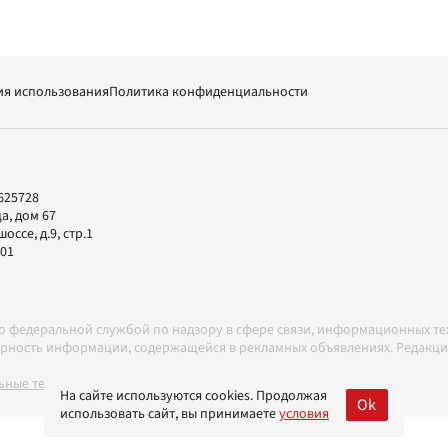
ия использования
Политика конфиденциальности
625728
а, дом 67
ссе, д.9, стр.1
-01
но федеральной службой по надзору в сфере связи, информационных т
товерность информации, содержащейся в рекламных объявлениях. Редак
ные технологии в соответствии с Правилами
На сайте используются cookies. Продолжая
Ok
использовать сайт, вы принимаете
условия