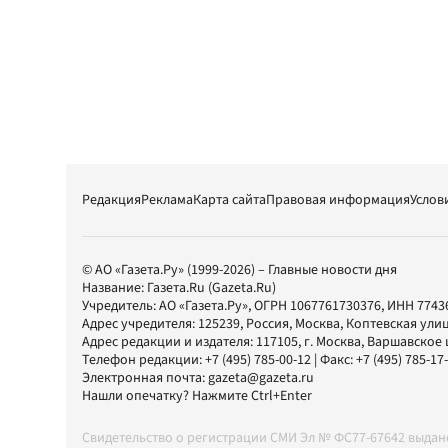
Редакция
Реклама
Карта сайта
Правовая информация
Услов
© АО «Газета.Ру» (1999-2026) – Главные новости дня
Название:
Газета.Ru
(Gazeta.Ru)
Учредитель:
АО «Газета.Ру»
, ОГРН 1067761730376, ИНН 7743
Адрес учредителя: 125239, Россия, Москва, Коптевская улиц
Адрес редакции и издателя:
117105
, г.
Москва
,
Варшавское шо
Телефон редакции:
+7 (495) 785-00-12
| Факс:
+7 (495) 785-17
Электронная почта:
gazeta@gazeta.ru
Нашли опечатку? Нажмите Ctrl+Enter
Свидетельство о регистрации СМИ Эл № ФС77-67642 выда