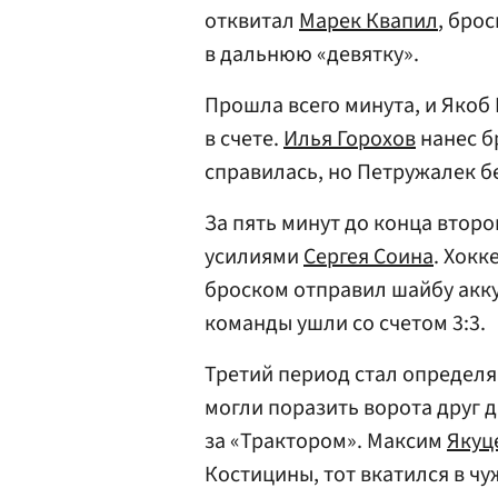
отквитал
Марек Квапил
, бро
в дальнюю «девятку».
Прошла всего минута, и Якоб
в счете.
Илья Горохов
нанес б
справилась, но Петружалек б
За пять минут до конца втор
усилиями
Сергея Соина
. Хокк
броском отправил шайбу акк
команды ушли со счетом 3:3.
Третий период стал определя
могли поразить ворота друг д
за «Трактором». Максим
Якуц
Костицины, тот вкатился в чу