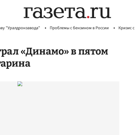
аву "Уралдронзавода"
Проблемы с бензином в России
Кризис с
грал «Динамо» в пятом
гарина