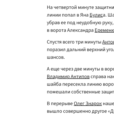
На четвертой минуте защитни
линии попал в Яна
Булис
а. Ш
убрав ее под неудобную руку,
в ворота Александра
Еремен
Спустя всего три минуты
Анто
поразил дальний верхний уго
шансов.
А еще через две минуты в вор
Владимир Антипов
справа нан
шайба пересекла линию ворот
помешали собственные защит
В перерыве
Олег Знарок
наше
вышло совершенно другое «Д