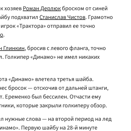
к хозяев
Роман Дерлюк
броском от синей
айбу подхватил
Станислав Чистов
. Грамотно
 игрок «Трактора» отправил ее точно
ко
.
н Глинкин
, бросив с левого фланга, точно
л. Голкипер «Динамо» не имел никаких
ота «Динамо» влетела третья шайба.
ес бросок — отскочив от дальней штанги,
. Еременко был бессилен. Отчасти ему
ники, которые закрыли голкиперу обзор.
л нужные слова — на второй период на лед
инамо». Первую шайбу на 28-й минуте