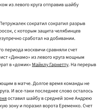
ском из левого круга отправив шайбу
 Петружалек сократил сократил разрыв
росок, с которым защита челябинцев
езупречно сработал на добивании.
ого периода москвичи сравняли счет
еист «Динамо» из левого круга мощным
урат в «домик»
Майклу Гарнетту
. На перерыв
ющим в матче. Долгое время команды не
руга. И все-таки последнее слово осталось
еня
оставил шайбу в средней зоне Андрею
жую зону и поразил ворота Еременко. Счет