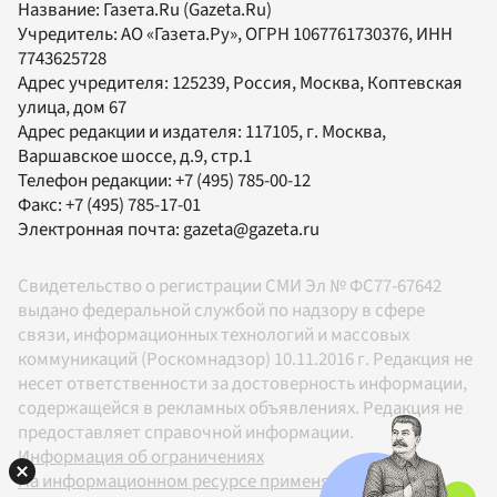
Название:
Газета.Ru
(Gazeta.Ru)
Учредитель:
АО «Газета.Ру»
, ОГРН 1067761730376, ИНН
7743625728
Адрес учредителя: 125239, Россия, Москва, Коптевская
улица, дом 67
Адрес редакции и издателя:
117105
, г.
Москва
,
Варшавское шоссе, д.9, стр.1
Телефон редакции:
+7 (495) 785-00-12
Факс:
+7 (495) 785-17-01
Электронная почта:
gazeta@gazeta.ru
Свидетельство о регистрации СМИ Эл № ФС77-67642
выдано федеральной службой по надзору в сфере
связи, информационных технологий и массовых
коммуникаций (Роскомнадзор) 10.11.2016 г. Редакция не
несет ответственности за достоверность информации,
содержащейся в рекламных объявлениях. Редакция не
предоставляет справочной информации.
Информация об ограничениях
На информационном ресурсе применяются