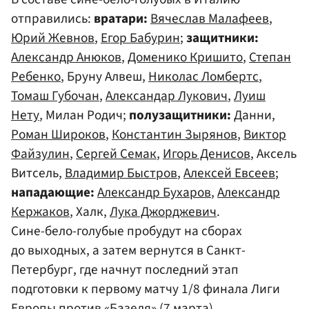
отправились:
вратари:
Вячеслав Малафеев
,
Юрий Жевнов
,
Егор Бабурин
;
защитники:
Александр Анюков
,
Доменико Кришито
,
Степан
Ребенко
, Бруну Алвеш,
Николас Ломбертс
,
Томаш Губочан
,
Александар Лукович
,
Луиш
Нету
, Милан Родич;
полузащитники:
Данни,
Роман Широков
,
Константин Зырянов
,
Виктор
Файзулин
,
Сергей Семак
,
Игорь Денисов
, Аксель
Витсель,
Владимир Быстров
,
Алексей Евсеев
;
нападающие:
Александр Бухаров
,
Александр
Кержаков
, Халк,
Лука Джорджевич
.
Сине-бело-голубые пробудут на сборах
до выходных, а затем вернутся в Санкт-
Петербург, где начнут последний этап
подготовки к первому матчу 1/8 финала Лиги
Европы против «Базеля» (7 марта).