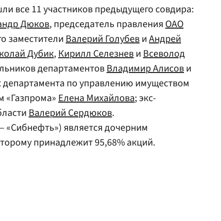
ли все 11 участников предыдущего совдира:
андр Дюков
, председатель правления
ОАО
его заместители
Валерий Голубев
и
Андрей
колай Дубик
,
Кирилл Селезнев
и
Всеволод
альников департаментов
Владимир Алисов
и
к департамента по управлению имуществом
м «Газпрома»
Елена Михайлова
; экс-
бласти
Валерий Сердюков
.
— «Сибнефть») является дочерним
оторому принадлежит 95,68% акций.