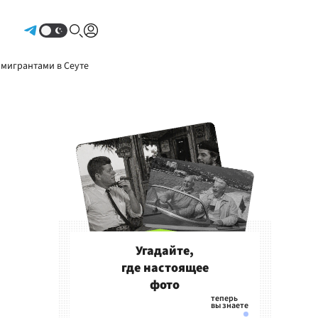
Авторизоваться
 мигрантами в Сеуте
Угадайте,
где настоящее
фото