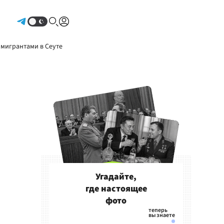
Авторизоваться
 мигрантами в Сеуте
Угадайте,
где настоящее
фото