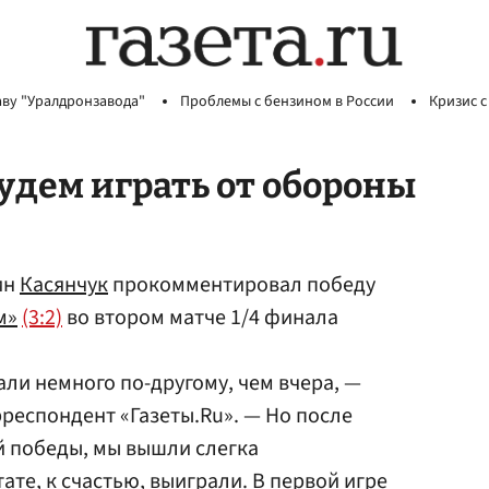
аву "Уралдронзавода"
Проблемы с бензином в России
Кризис с
удем играть от обороны
ин
Касянчук
прокомментировал победу
м»
(3:2)
во втором матче 1/4 финала
али немного по-другому, чем вчера, —
респондент «Газеты.Ru». — Но после
й победы, мы вышли слегка
ате, к счастью, выиграли. В первой игре