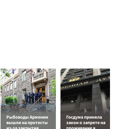
Рыбоводы Армении
Госдума приняла
Л
вышли на протесты
закон о запрете на
з
из-за закрытия
проживание в
в