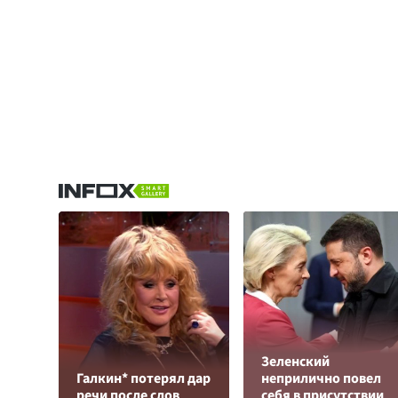
Зеленский
Галкин* потерял дар
неприлично повел
речи после слов
cебя в присутствии