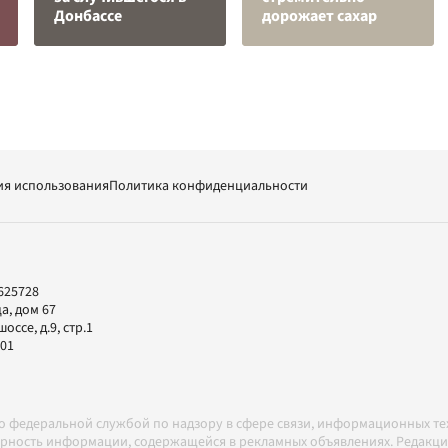
Донбассе
дорожает сахар
ия использования
Политика конфиденциальности
625728
а, дом 67
ссе, д.9, стр.1
-01
но федеральной службой по надзору в сфере связи, информационных т
товерность информации, содержащейся в рекламных объявлениях. Редак