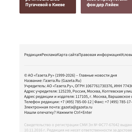
Пугачевой о Киеве
фон дер Ляйен
Редакция
Реклама
Карта сайта
Правовая информация
Услов
© АО «Газета.Ру» (1999-2026) – Главные новости дня
Название:
Газета.Ru
(Gazeta.Ru)
Учредитель:
АО «Газета.Ру»
, ОГРН 1067761730376, ИНН 7743
Адрес учредителя: 125239, Россия, Москва, Коптевская улиц
Адрес редакции и издателя:
117105
, г.
Москва
,
Варшавское шо
Телефон редакции:
+7 (495) 785-00-12
| Факс:
+7 (495) 785-17
Электронная почта:
gazeta@gazeta.ru
Нашли опечатку? Нажмите Ctrl+Enter
Свидетельство о регистрации СМИ Эл № ФС77-67642 выда
10.11.2016 г. Редакция не несет ответственности за дос