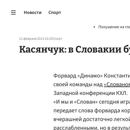
Новости
Спорт
Покушение на гл
21 февраля 2013 23:25
Спорт
Касянчук: в Словакии б
Форвард «Динамо» Констант
своей команды над
«Словано
Западной конференции КХЛ.
«И мы и «Слован» сегодня игр
передает слова форварда кор
вчерашней достаточно легко
расслабленными, но в результ