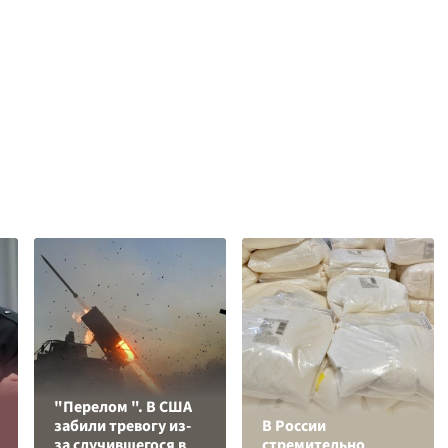
"Перелом ". В США
забили тревогу из-
В России
за случившегося в
стремительно