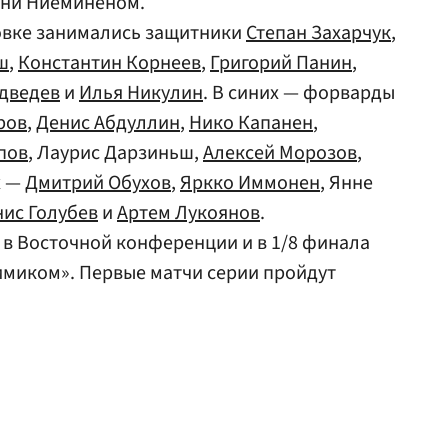
Яни Ниеминеном.
ровке занимались защитники
Степан Захарчук
,
ш
,
Константин Корнеев
,
Григорий Панин
,
дведев
и
Илья Никулин
. В синих — форварды
ров
,
Денис Абдуллин
,
Нико Капанен
,
пов
, Лаурис Дарзиньш,
Алексей Морозов
,
х —
Дмитрий Обухов
,
Яркко Иммонен
, Янне
ис Голубев
и
Артем Лукоянов
.
о в Восточной конференции и в 1/8 финала
имиком». Первые матчи серии пройдут