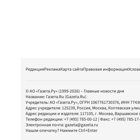
Редакция
Реклама
Карта сайта
Правовая информация
Услов
© АО «Газета.Ру» (1999-2026) – Главные новости дня
Название:
Газета.Ru
(Gazeta.Ru)
Учредитель:
АО «Газета.Ру»
, ОГРН 1067761730376, ИНН 7743
Адрес учредителя: 125239, Россия, Москва, Коптевская улиц
Адрес редакции и издателя:
117105
, г.
Москва
,
Варшавское шо
Телефон редакции:
+7 (495) 785-00-12
| Факс:
+7 (495) 785-17
Электронная почта:
gazeta@gazeta.ru
Нашли опечатку? Нажмите Ctrl+Enter