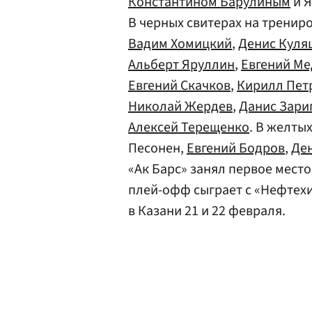
Константином Барулиным
и 
В черных свитерах на трени
Вадим Хомицкий
,
Денис Куля
Альберт Яруллин
,
Евгений Ме
Евгений Скачков
,
Кирилл Пет
Николай Жердев
,
Данис Зари
Алексей Терещенко
. В желты
Песонен,
Евгений Бодров
,
Ден
«Ак Барс» занял первое мест
плей-офф сыграет с «Нефтех
в Казани 21 и 22 февраля.