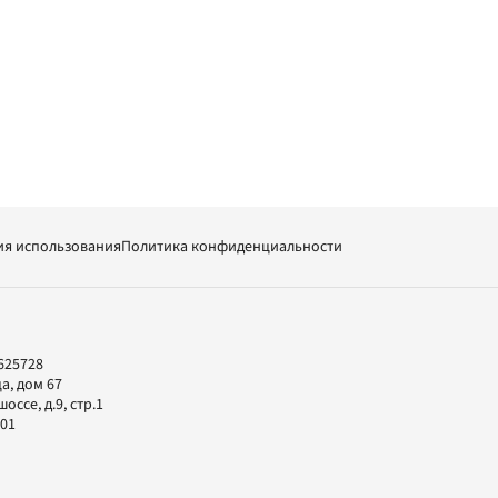
ия использования
Политика конфиденциальности
625728
а, дом 67
ссе, д.9, стр.1
-01