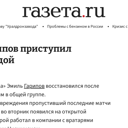
аву "Уралдронзавода"
Проблемы с бензином в России
Кризис с
рипов приступил
дой
са» Эмиль
Гарипов
восстановился после
м в общей группе.
повреждения пропустивший последние матчи
, во вторник появился на открытой
рой работал в компании с вратарями