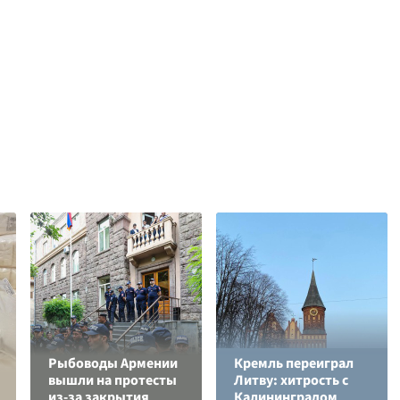
Рыбоводы Армении
Кремль переиграл
вышли на протесты
Литву: хитрость с
из-за закрытия
Калининградом