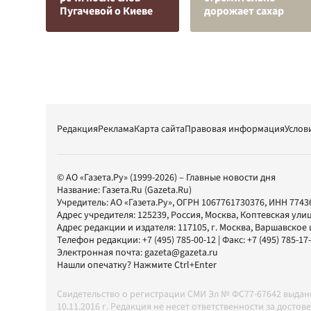
Пугачевой о Киеве
дорожает сахар
Редакция
Реклама
Карта сайта
Правовая информация
Услов
© АО «Газета.Ру» (1999-2026) – Главные новости дня
Название:
Газета.Ru
(Gazeta.Ru)
Учредитель:
АО «Газета.Ру»
, ОГРН 1067761730376, ИНН 7743
Адрес учредителя: 125239, Россия, Москва, Коптевская улиц
Адрес редакции и издателя:
117105
, г.
Москва
,
Варшавское шо
Телефон редакции:
+7 (495) 785-00-12
| Факс:
+7 (495) 785-17
Электронная почта:
gazeta@gazeta.ru
Нашли опечатку? Нажмите Ctrl+Enter
Свидетельство о регистрации СМИ Эл № ФС77-67642 выда
10.11.2016 г. Редакция не несет ответственности за дос