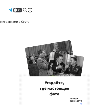
Авторизоваться
 мигрантами в Сеуте
Угадайте,
где настоящее
фото