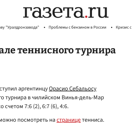
аву "Уралдронзавода"
Проблемы с бензином в России
Кризис с
але теннисного турнира
уступил аргентинцу
Орасио Себальосу
го турнира в чилийском Винья-дель-Мар
счетом 7:6 (2), 6:7 (6), 4:6.
 можно посмотреть на
странице
тенниса.