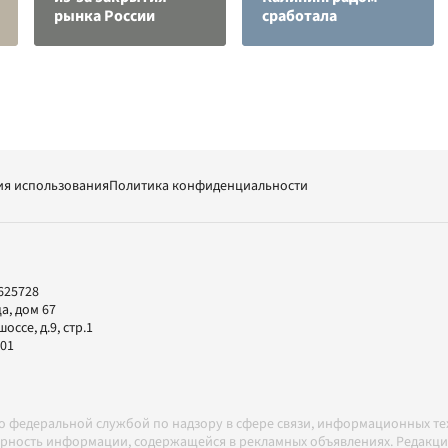
рынка России
сработала
ия использования
Политика конфиденциальности
625728
а, дом 67
ссе, д.9, стр.1
-01
но федеральной службой по надзору в сфере связи, информационных т
товерность информации, содержащейся в рекламных объявлениях. Редак