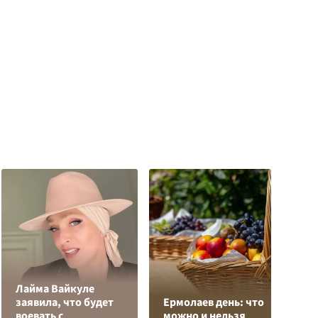
Лайма Вайкуле
О
заявила, что будет
Ермолаев день: что
о
воевать с
можно и нельзя
п