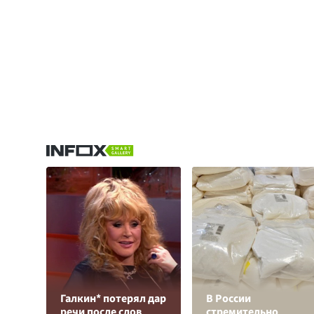
Галкин* потерял дар
В России
речи после слов
стремительно