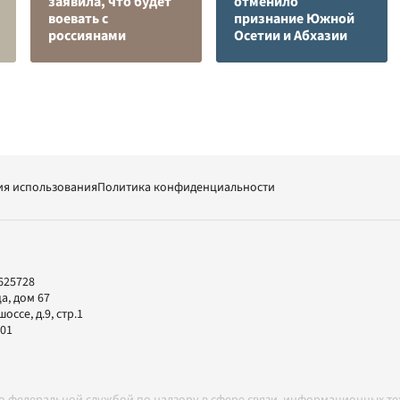
заявила, что будет
отменило
воевать с
признание Южной
россиянами
Осетии и Абхазии
ия использования
Политика конфиденциальности
625728
а, дом 67
ссе, д.9, стр.1
-01
но федеральной службой по надзору в сфере связи, информационных т