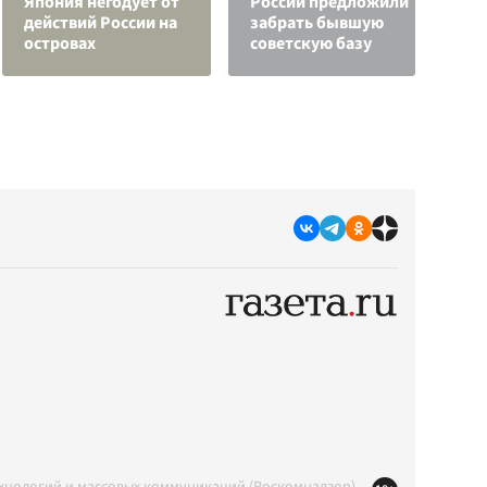
Япония негодует от
России предложили
г
действий России на
забрать бывшую
и
островах
советскую базу
к
ехнологий и массовых коммуникаций (Роскомнадзор)