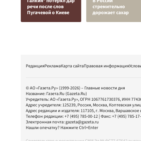
Галкин* потерял дар
В России
речи после слов
стремительно
Пугачевой о Киеве
дорожает сахар
Редакция
Реклама
Карта сайта
Правовая информация
Услов
© АО «Газета.Ру» (1999-2026) – Главные новости дня
Название:
Газета.Ru
(Gazeta.Ru)
Учредитель:
АО «Газета.Ру»
, ОГРН 1067761730376, ИНН 7743
Адрес учредителя: 125239, Россия, Москва, Коптевская улиц
Адрес редакции и издателя:
117105
, г.
Москва
,
Варшавское шо
Телефон редакции:
+7 (495) 785-00-12
| Факс:
+7 (495) 785-17
Электронная почта:
gazeta@gazeta.ru
Нашли опечатку? Нажмите Ctrl+Enter
Свидетельство о регистрации СМИ Эл № ФС77-67642 выда