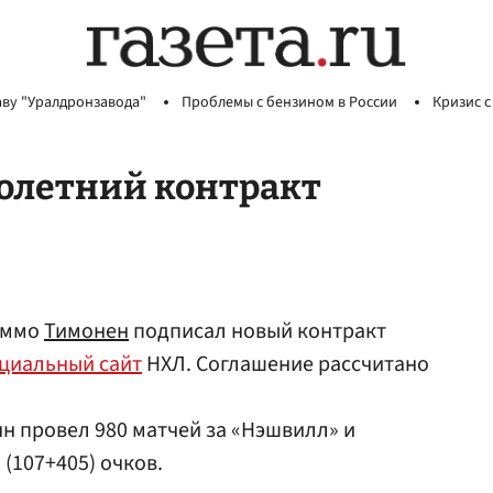
аву "Уралдронзавода"
Проблемы с бензином в России
Кризис с
олетний контракт
иммо
Тимонен
подписал новый контракт
циальный сайт
НХЛ. Соглашение рассчитано
нн провел 980 матчей за «Нэшвилл» и
(107+405) очков.