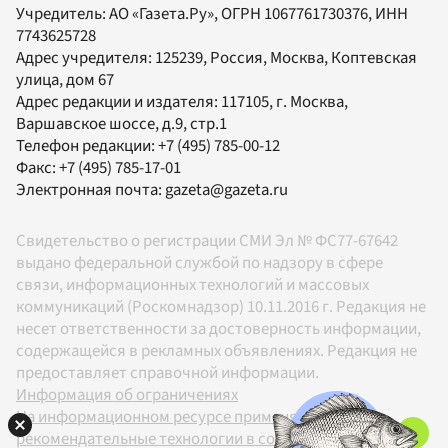
Учредитель:
АО «Газета.Ру»
, ОГРН 1067761730376, ИНН
7743625728
Адрес учредителя: 125239, Россия, Москва, Коптевская
улица, дом 67
Адрес редакции и издателя:
117105
, г.
Москва
,
Варшавское шоссе, д.9, стр.1
Телефон редакции:
+7 (495) 785-00-12
Факс:
+7 (495) 785-17-01
Электронная почта:
gazeta@gazeta.ru
Свидетельство о регистрации СМИ Эл № ФС77-67642
выдано федеральной службой по надзору в сфере
связи, информационных технологий и массовых
коммуникаций (Роскомнадзор) 10.11.2016 г. Редакция не
несет ответственности за достоверность информации,
содержащейся в рекламных объявлениях. Редакция не
предоставляет справочной информации.
Информация об ограничениях
На информационном ресурсе применяются
рекомендательные технологии в соответствии с