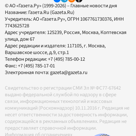
© АО «Газета.Ру» (1999-2026) – Главные новости дня
Название:
Газета.Ru
(Gazeta.Ru)
Учредитель:
АО «Газета.Ру»
, ОГРН 1067761730376, ИНН
7743625728
Адрес учредителя: 125239, Россия, Москва, Коптевская
улица, дом 67
Адрес редакции и издателя:
117105
, г.
Москва
,
Варшавское шоссе, д.9, стр.1
Телефон редакции:
+7 (495) 785-00-12
Факс:
+7 (495) 785-17-01
Электронная почта:
gazeta@gazeta.ru
Свидетельство о регистрации СМИ Эл № ФС77-67642
выдано федеральной службой по надзору в сфере
связи, информационных технологий и массовых
коммуникаций (Роскомнадзор) 10.11.2016 г. Редакция не
несет ответственности за достоверность информации,
содержащейся в рекламных объявлениях. Редакция не
предоставляет справочной информации.
Информация об ограничениях