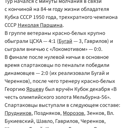
Тур начался с минуты молчания в связи
с кончиной на 84-м году жизни обладателя
Кубка СССР 1950 года, трехкратного чемпиона
СССР
Николая Паршина
.
В группе ветераны красно-белых крупно
обыграли ЦСКА — 4:1 (
Бугай
— 3, Гаврилов) и
сыграли вничью с «Локомотивом» — 0:0.
В финале после нулевой ничьи в основное
время спартаковцы по пенальти победили
динамовцев — 2:0 (их реализовали Бугай и
Черенков), после чего тренеру красно-белых
Георгию
Ярцев
у был вручён Кубок декабря «В
честь олимпийского золота Мельбурна-56».
Спартаковцы выступали в следующем составе:
Прудников
, Поздняков,
Морозов
, Зенков, Вл.
Букиевский, Шавло, Гаврилов, Черенков,