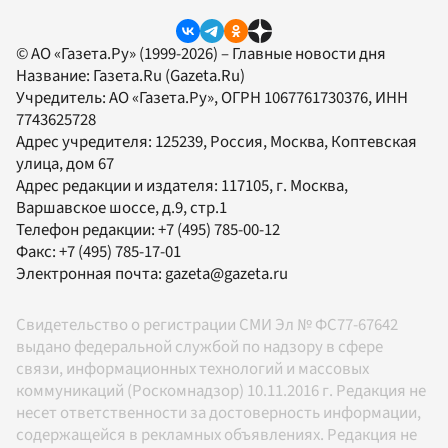
© АО «Газета.Ру» (1999-2026) – Главные новости дня
Название:
Газета.Ru
(Gazeta.Ru)
Учредитель:
АО «Газета.Ру»
, ОГРН 1067761730376, ИНН
7743625728
Адрес учредителя: 125239, Россия, Москва, Коптевская
улица, дом 67
Адрес редакции и издателя:
117105
, г.
Москва
,
Варшавское шоссе, д.9, стр.1
Телефон редакции:
+7 (495) 785-00-12
Факс:
+7 (495) 785-17-01
Электронная почта:
gazeta@gazeta.ru
Свидетельство о регистрации СМИ Эл № ФС77-67642
выдано федеральной службой по надзору в сфере
связи, информационных технологий и массовых
коммуникаций (Роскомнадзор) 10.11.2016 г. Редакция не
несет ответственности за достоверность информации,
содержащейся в рекламных объявлениях. Редакция не