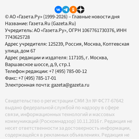
© АО «Газета.Ру» (1999-2026) – Главные новости дня
Название:
Газета.Ru
(Gazeta.Ru)
Учредитель:
АО «Газета.Ру»
, ОГРН 1067761730376, ИНН
7743625728
Адрес учредителя: 125239, Россия, Москва, Коптевская
улица, дом 67
Адрес редакции и издателя:
117105
, г.
Москва
,
Варшавское шоссе, д.9, стр.1
Телефон редакции:
+7 (495) 785-00-12
Факс:
+7 (495) 785-17-01
Электронная почта:
gazeta@gazeta.ru
Свидетельство о регистрации СМИ Эл № ФС77-67642
выдано федеральной службой по надзору в сфере
связи, информационных технологий и массовых
коммуникаций (Роскомнадзор) 10.11.2016 г. Редакция не
несет ответственности за достоверность информации,
содержащейся в рекламных объявлениях. Редакция не