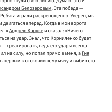
упорно гнули свою линию. Думаю, это и
ксандром Белозеровым
. Эта победа —
. Ребята играли раскрепощенно. Уверен, мы
м двигаться вперед. Когда в мои ворота
ел к
Андрею Каряке
и сказал: «Ничего
ться на удар. Знал, что Корниленко будет
 — среагировать, ведь его удары всегда
л на силу, но попал прямо в меня, а
Гия
в первым к отскочившему мячу и выбив его