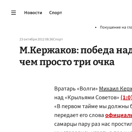
Новости
Спорт
Покушение на гл
23 октября 2012 08:36
Спорт
М.Кержаков: победа на
чем просто три очка
Вратарь «Волги»
Михаил Кер
над «Крыльями Советов»
(1:0
«В первом тайме мы должны 
передает его слова
официаль
самарцы пару раз нас простил