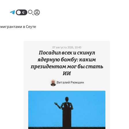
Авторизоваться
 мигрантами в Сеуте
07 августа 2026, 10:43
Посадил всех и скинул
ядерную бомбу: каким
президентом мог бы стать
ИИ
Виталий Рюмшин