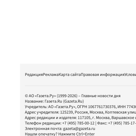
Редакция
Реклама
Карта сайта
Правовая информация
Услов
© АО «Газета.Ру» (1999-2026) – Главные новости дня
Название:
Газета.Ru
(Gazeta.Ru)
Учредитель:
АО «Газета.Ру»
, ОГРН 1067761730376, ИНН 7743
Адрес учредителя: 125239, Россия, Москва, Коптевская улиц
Адрес редакции и издателя:
117105
, г.
Москва
,
Варшавское шо
Телефон редакции:
+7 (495) 785-00-12
| Факс:
+7 (495) 785-17
Электронная почта:
gazeta@gazeta.ru
Нашли опечатку? Нажмите Ctrl+Enter