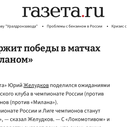
аву "Уралдронзавода"
Проблемы с бензином в России
Кризис с
ржит победы в матчах
иланом»
та» Юрий
Желудков
поделился ожиданиями
ского клуба в чемпионате России (против
нов (против «Милана»).
ионате России и Лиге чемпионов станут
, — сказал Желудков. — С «Локомотивом» и