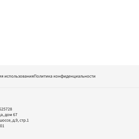
ия использования
Политика конфиденциальности
625728
а, дом 67
ссе, д.9, стр.1
-01