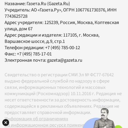
Название:
Газета.Ru
(Gazeta.Ru)
Учредитель:
АО «Газета.Ру»
, ОГРН 1067761730376, ИНН
7743625728
Адрес учредителя: 125239, Россия, Москва, Коптевская
улица, дом 67
Адрес редакции и издателя:
117105
, г.
Москва
,
Варшавское шоссе, д.9, стр.1
Телефон редакции:
+7 (495) 785-00-12
Факс:
+7 (495) 785-17-01
Электронная почта:
gazeta@gazeta.ru
Свидетельство о регистрации СМИ Эл № ФС77-67642
выдано федеральной службой по надзору в сфере
связи, информационных технологий и массовых
коммуникаций (Роскомнадзор) 10.11.2016 г. Редакция не
несет ответственности за достоверность информации,
содержащейся в рекламных объявлениях. Редакция не
предоставляет справочной информации.
Информация об ограничениях
На информационном ресурсе применяются