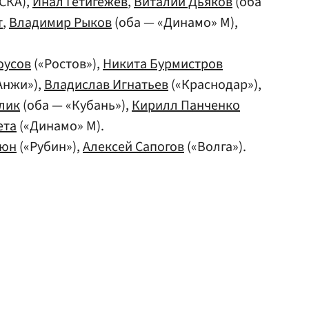
СКА),
Инал Гетигежев
,
Виталий Дьяков
(оба
т
,
Владимир Рыков
(оба — «Динамо» М),
оусов
(«Ростов»),
Никита Бурмистров
Анжи»),
Владислав Игнатьев
(«Краснодар»),
лик
(оба — «Кубань»),
Кирилл Панченко
ета
(«Динамо» М).
дюн
(«Рубин»),
Алексей Сапогов
(«Волга»).