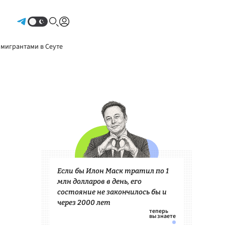
Авторизоваться
 мигрантами в Сеуте
Если бы Илон Маск тратил по 1
млн долларов в день, его
состояние не закончилось бы и
через 2000 лет