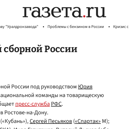
аву "Уралдронзавода"
Проблемы с бензином в России
Кризис с
й сборной России
рной России под руководством
Юрия
национальной команды на товарищескую
общает
пресс-служба
РФС
.
 в Ростове-на-Дону.
(«Кубань»),
Сергей Песьяков
(
«Спартак»
М);