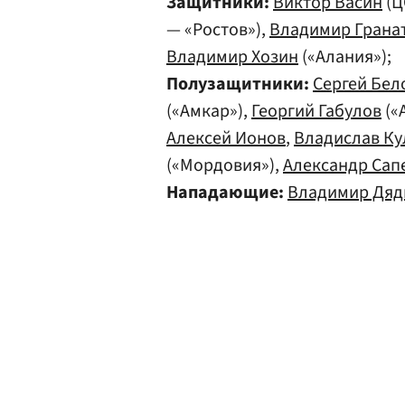
Защитники:
Виктор Васин
(Ц
— «Ростов»),
Владимир Грана
Владимир Хозин
(«Алания»);
Полузащитники:
Сергей Бел
(«Амкар»),
Георгий Габулов
(«
Алексей Ионов
,
Владислав Ку
(«Мордовия»),
Александр Сап
Нападающие:
Владимир Дя