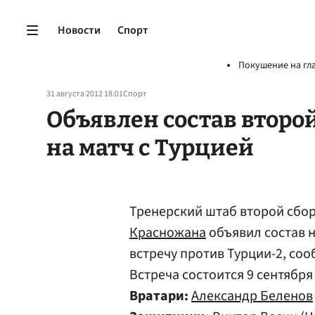
Новости
Спорт
Покушение на гл
31 августа 2012 18:01
Спорт
Объявлен состав второ
на матч с Турцией
Тренерский штаб второй сбо
Красножана
объявил состав 
встречу против Турции-2, со
Встреча состоится 9 сентября
Вратари:
Александр Беленов