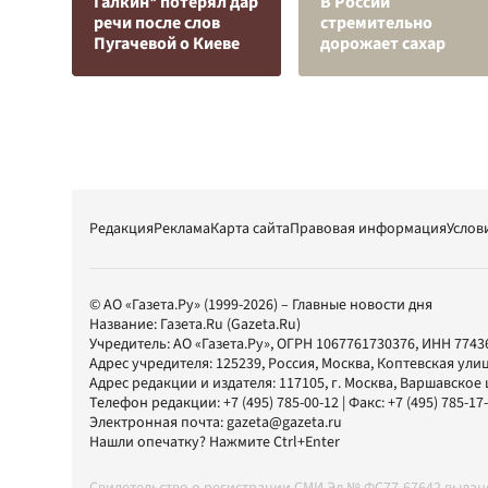
Галкин* потерял дар
В России
речи после слов
стремительно
Пугачевой о Киеве
дорожает сахар
Редакция
Реклама
Карта сайта
Правовая информация
Услов
© АО «Газета.Ру» (1999-2026) – Главные новости дня
Название:
Газета.Ru
(Gazeta.Ru)
Учредитель:
АО «Газета.Ру»
, ОГРН 1067761730376, ИНН 7743
Адрес учредителя: 125239, Россия, Москва, Коптевская улиц
Адрес редакции и издателя:
117105
, г.
Москва
,
Варшавское шо
Телефон редакции:
+7 (495) 785-00-12
| Факс:
+7 (495) 785-17
Электронная почта:
gazeta@gazeta.ru
Нашли опечатку? Нажмите Ctrl+Enter
Свидетельство о регистрации СМИ Эл № ФС77-67642 выда