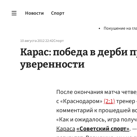
Новости
Спорт
Покушение на гл
10 августа 2012 22:42
Спорт
Карас: победа в дерби 
уверенности
После окончания матча четве
с «Краснодаром»
(2:1)
тренер 
комментарий к прошедшей вс
«Как и ожидалось, игра полу
Караса
«Советский спорт»
. 