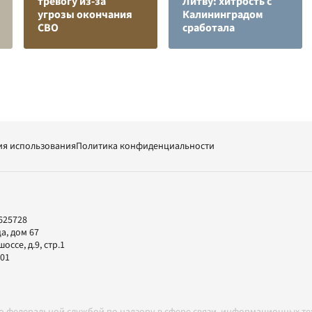
тревогу из-за
Литву: хитрость с
угрозы окончания
Калининградом
СВО
сработала
ия использования
Политика конфиденциальности
625728
а, дом 67
ссе, д.9, стр.1
-01
но федеральной службой по надзору в сфере связи, информационных т