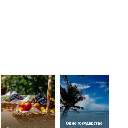
Одно государство
Д