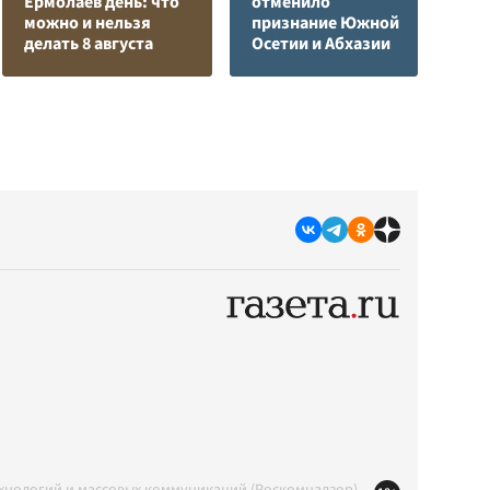
Ермолаев день: что
отменило
к
можно и нельзя
признание Южной
у
делать 8 августа
Осетии и Абхазии
Ц
ехнологий и массовых коммуникаций (Роскомнадзор)