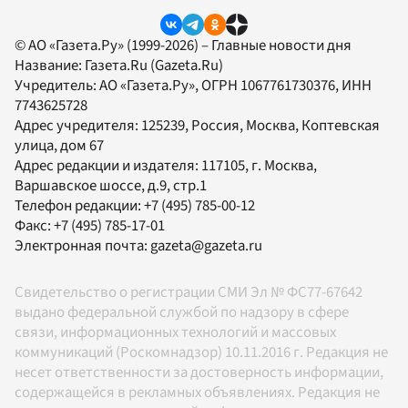
© АО «Газета.Ру» (1999-2026) – Главные новости дня
Название:
Газета.Ru
(Gazeta.Ru)
Учредитель:
АО «Газета.Ру»
, ОГРН 1067761730376, ИНН
7743625728
Адрес учредителя: 125239, Россия, Москва, Коптевская
улица, дом 67
Адрес редакции и издателя:
117105
, г.
Москва
,
Варшавское шоссе, д.9, стр.1
Телефон редакции:
+7 (495) 785-00-12
Факс:
+7 (495) 785-17-01
Электронная почта:
gazeta@gazeta.ru
Свидетельство о регистрации СМИ Эл № ФС77-67642
выдано федеральной службой по надзору в сфере
связи, информационных технологий и массовых
коммуникаций (Роскомнадзор) 10.11.2016 г. Редакция не
несет ответственности за достоверность информации,
содержащейся в рекламных объявлениях. Редакция не