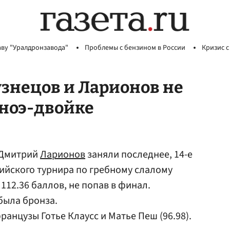
аву "Уралдронзавода"
Проблемы с бензином в России
Кризис с
знецов и Ларионов не
аноэ-двойке
Дмитрий
Ларионов
заняли последнее, 14-е
ийского турнира по гребному слалому
 112.36 баллов, не попав в финал.
 была бронза.
анцузы Готье Клаусс и Матье Пеш (96.98).