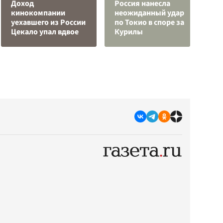
Доход
Россия нанесла
кинокомпании
неожиданный удар
У
уехавшего из России
по Токио в споре за
Е
Цекало упал вдвое
Курилы
в