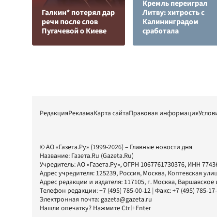
Кремль переиграл
Галкин* потерял дар
Литву: хитрость с
речи после слов
Калининградом
Пугачевой о Киеве
сработала
Редакция
Реклама
Карта сайта
Правовая информация
Услов
© АО «Газета.Ру» (1999-2026) – Главные новости дня
Название:
Газета.Ru
(Gazeta.Ru)
Учредитель:
АО «Газета.Ру»
, ОГРН 1067761730376, ИНН 7743
Адрес учредителя: 125239, Россия, Москва, Коптевская улиц
Адрес редакции и издателя:
117105
, г.
Москва
,
Варшавское шо
Телефон редакции:
+7 (495) 785-00-12
| Факс:
+7 (495) 785-17
Электронная почта:
gazeta@gazeta.ru
Нашли опечатку? Нажмите Ctrl+Enter