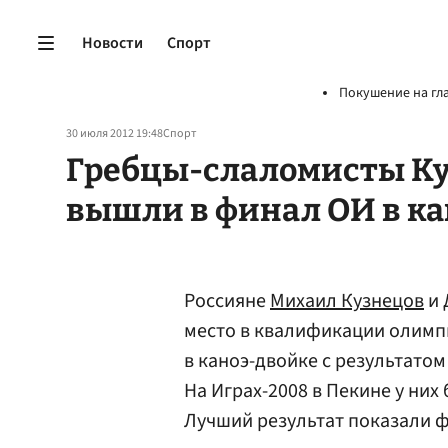
Новости
Спорт
Покушение на гл
30 июля 2012 19:48
Спорт
Гребцы-слаломисты Ку
вышли в финал ОИ в к
Россияне
Михаил Кузнецов
и 
место в квалификации олимп
в каноэ-двойке с результатом
На Играх-2008 в Пекине у них
Лучший результат показали фр