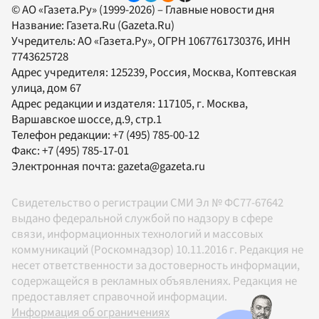
© АО «Газета.Ру» (1999-2026) – Главные новости дня
Название:
Газета.Ru
(Gazeta.Ru)
Учредитель:
АО «Газета.Ру»
, ОГРН 1067761730376, ИНН
7743625728
Адрес учредителя: 125239, Россия, Москва, Коптевская
улица, дом 67
Адрес редакции и издателя:
117105
, г.
Москва
,
Варшавское шоссе, д.9, стр.1
Телефон редакции:
+7 (495) 785-00-12
Факс:
+7 (495) 785-17-01
Электронная почта:
gazeta@gazeta.ru
Свидетельство о регистрации СМИ Эл № ФС77-67642
выдано федеральной службой по надзору в сфере
связи, информационных технологий и массовых
коммуникаций (Роскомнадзор) 10.11.2016 г. Редакция не
несет ответственности за достоверность информации,
содержащейся в рекламных объявлениях. Редакция не
предоставляет справочной информации.
Информация об ограничениях