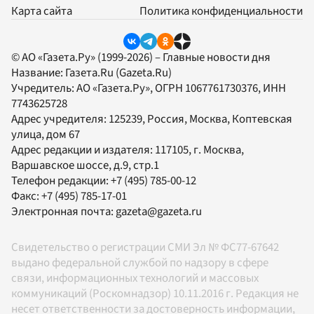
Карта сайта
Политика конфиденциальности
© АО «Газета.Ру» (1999-2026) – Главные новости дня
Название:
Газета.Ru
(Gazeta.Ru)
Учредитель:
АО «Газета.Ру»
, ОГРН 1067761730376, ИНН
7743625728
Адрес учредителя: 125239, Россия, Москва, Коптевская
улица, дом 67
Адрес редакции и издателя:
117105
, г.
Москва
,
Варшавское шоссе, д.9, стр.1
Телефон редакции:
+7 (495) 785-00-12
Факс:
+7 (495) 785-17-01
Электронная почта:
gazeta@gazeta.ru
Свидетельство о регистрации СМИ Эл № ФС77-67642
выдано федеральной службой по надзору в сфере
связи, информационных технологий и массовых
коммуникаций (Роскомнадзор) 10.11.2016 г. Редакция не
несет ответственности за достоверность информации,