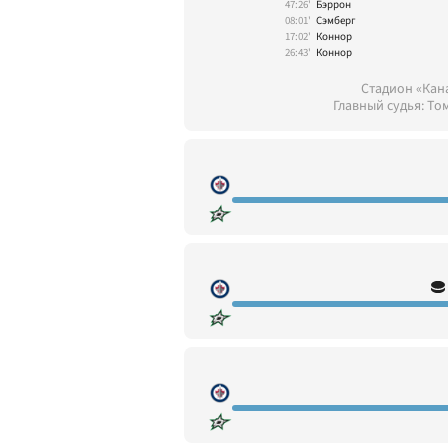
47:26'
Бэррон
08:01'
Сэмберг
17:02'
Коннор
26:43'
Коннор
Стадион «Кан
Главный судья: То