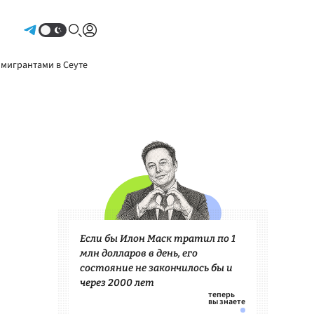
Авторизоваться
 мигрантами в Сеуте
Если бы Илон Маск тратил по 1
млн долларов в день, его
состояние не закончилось бы и
через 2000 лет