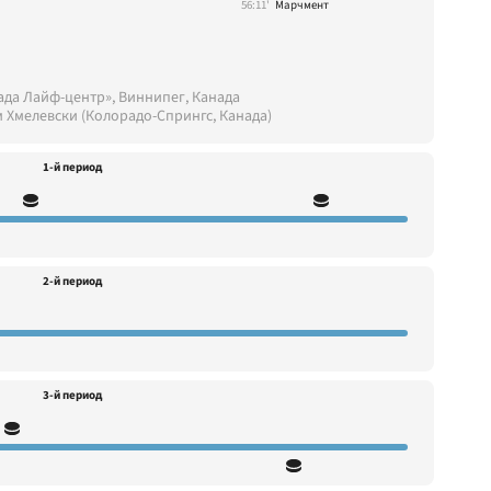
56:11'
Марчмент
ада Лайф-центр», Виннипег, Канада
м Хмелевски (Колорадо-Спрингс, Канада)
1-й период
2-й период
3-й период