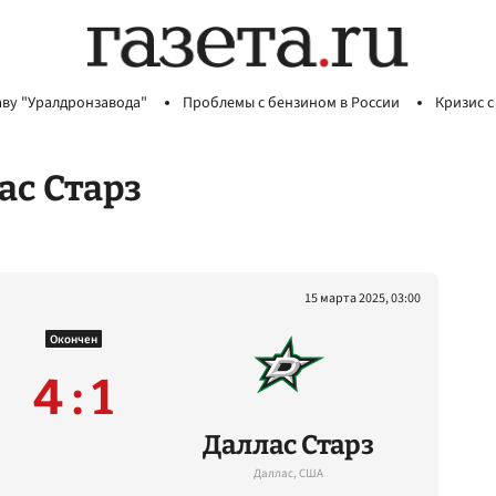
аву "Уралдронзавода"
Проблемы с бензином в России
Кризис с
ас Старз
15 марта 2025, 03:00
Окончен
4 : 1
Даллас Старз
Даллас, США