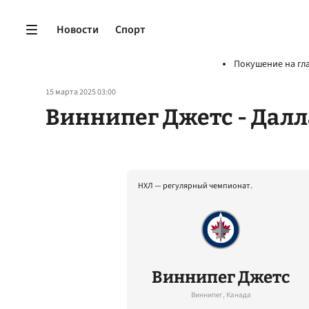
Новости
Спорт
Покушение на гл
15 марта 2025 03:00
Виннипег Джетс - Далл
НХЛ — регулярный чемпионат.
Виннипег Джетс
Виннипег, Канада