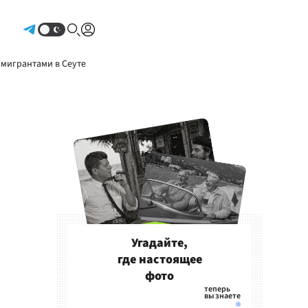
Авторизоваться
 мигрантами в Сеуте
Угадайте,
где настоящее
фото