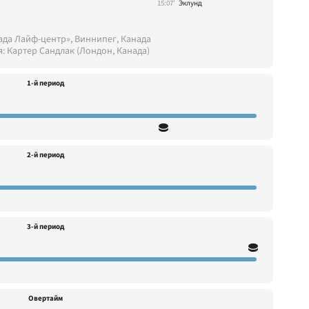
15:07'
Эклунд
ада Лайф-центр», Виннипег, Канада
я: Картер Сандлак (Лондон, Канада)
1-й период
2-й период
3-й период
Овертайм