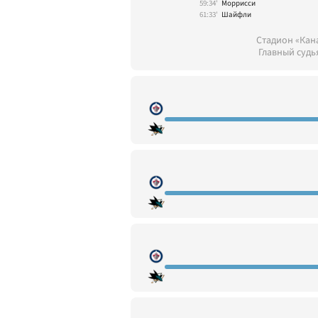
59:34'
Моррисси
61:33'
Шайфли
Стадион «Кан
Главный судь