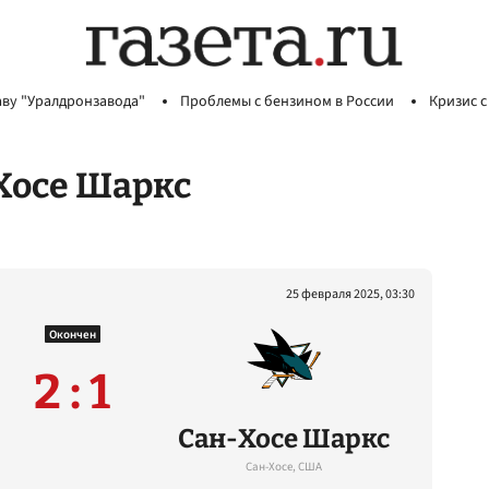
аву "Уралдронзавода"
Проблемы с бензином в России
Кризис с
Хосе Шаркс
25 февраля 2025, 03:30
Окончен
2 : 1
Сан-Хосе Шаркс
Сан-Хосе, США