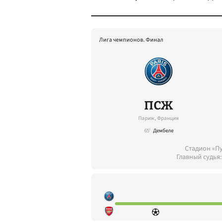
Лига чемпионов. Финал
ПСЖ
Париж, Франция
65'
Дембеле
Стадион «П
Главный судья: