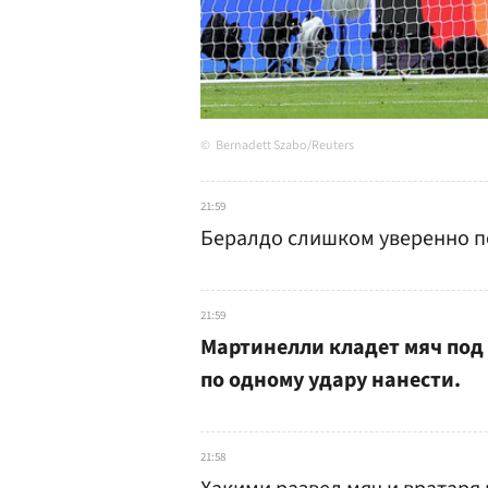
Bernadett Szabo/Reuters
21:59
Бералдо слишком уверенно п
21:59
Мартинелли кладет мяч под 
по одному удару нанести.
21:58