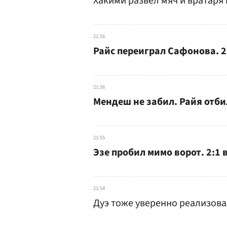
Хакими развел мяч и вратаря 
21:56
Райс переиграл Сафонова. 2
21:56
Мендеш не забил. Райя отби
21:55
Эзе пробил мимо ворот. 2:1 
21:54
Дуэ тоже уверенно реализовал