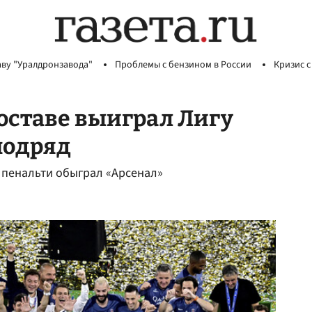
аву "Уралдронзавода"
Проблемы с бензином в России
Кризис с
оставе выиграл Лигу
подряд
 пенальти обыграл «Арсенал»