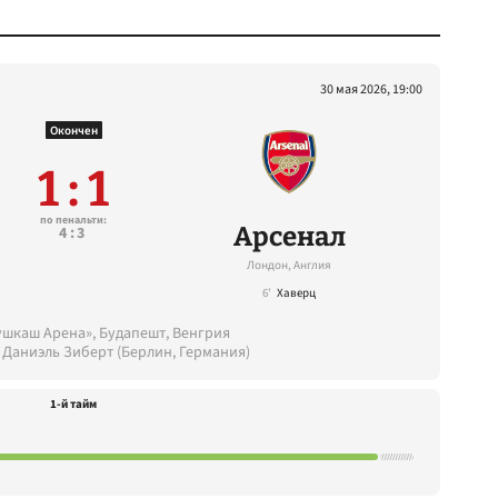
30 мая 2026, 19:00
Окончен
1 : 1
по пенальти:
Арсенал
4:3
Лондон, Англия
6'
Хаверц
ушкаш Арена», Будапешт, Венгрия
 Даниэль Зиберт (Берлин, Германия)
1-й тайм