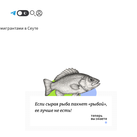
Авторизоваться
 мигрантами в Сеуте
Если сырая рыба пахнет «рыбой»,
ее лучше не есть!