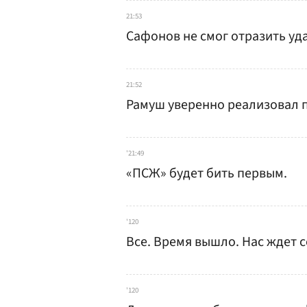
21:53
Сафонов не смог отразить уда
21:52
Рамуш уверенно реализовал пе
'21:49
«ПСЖ» будет бить первым.
'120
Все. Время вышло. Нас ждет с
'120