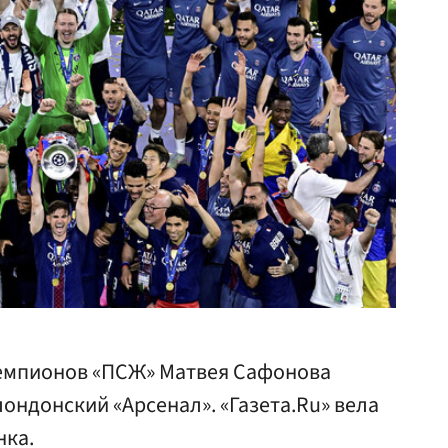
чемпионов «ПСЖ» Матвея Сафонова
лондонский «Арсенал». «Газета.Ru» вела
нка.