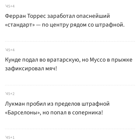
'45+4
Ферран Торрес заработал опаснейший
«стандарт» — по центру рядом со штрафной.
'45+4
Кунде подал во вратарскую, но Муссо в прыжке
зафиксировал мяч!
'45+2
Лукман пробил из пределов штрафной
«Барселоны», но попал в соперника!
'45+1