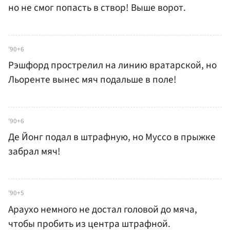
но не смог попасть в створ! Выше ворот.
'90+6
Рэшфорд прострелил на линию вратарской, но
Льоренте вынес мяч подальше в поле!
'90+6
Де Йонг подал в штрафную, но Муссо в прыжке
забрал мяч!
'90+5
Араухо немного не достал головой до мяча,
чтобы пробить из центра штрафной.