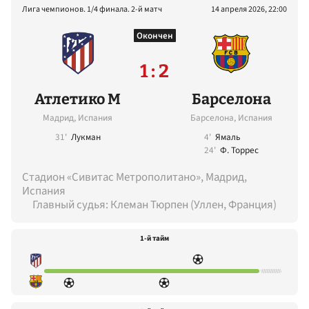
Лига чемпионов. 1/4 финала. 2-й матч
14 апреля 2026, 22:00
Окончен
1 : 2
Атлетико М
Барселона
Мадрид, Испания
Барселона, Испания
31'
Лукман
4'
Ямаль
24'
Ф. Торрес
Стадион «Сивитас Метрополитано», Мадрид,
Испания
Главный судья: Клеман Тюрпен (Уллен, Франция)
1-й тайм