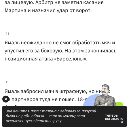
за лицевую. Арбитр не заметил касание
Мартина и назначил удар от ворот.
'21
Ямаль неожиданно не смог обработать мяч и
упустил его за боковую. На этом закончилась
позиционная атака «Барселоны».
'19
Ямаль забросил мяч в штрафную, но никто
из партнеров туда не пошел. 18-летний
футболист недовольно разводит руками.
Знаменитая поза Сталина с ладонью за пазухой
была не ради образа — так он маскировал
искалеченную в детстве руку