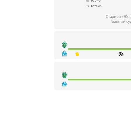
86'
Сантос
69'
Катамо
Стадион «Жоз
Главный су