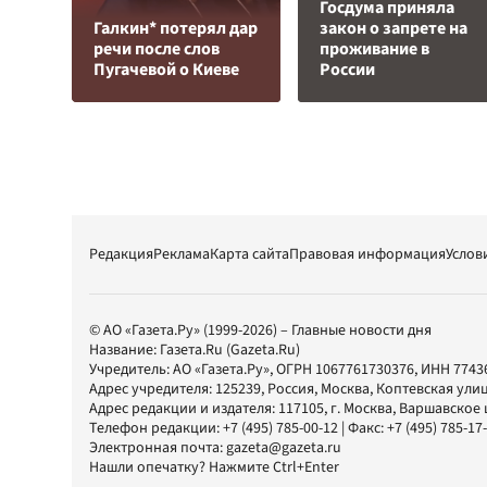
Госдума приняла
Галкин* потерял дар
закон о запрете на
речи после слов
проживание в
Пугачевой о Киеве
России
Редакция
Реклама
Карта сайта
Правовая информация
Услов
© АО «Газета.Ру» (1999-2026) – Главные новости дня
Название:
Газета.Ru
(Gazeta.Ru)
Учредитель:
АО «Газета.Ру»
, ОГРН 1067761730376, ИНН 7743
Адрес учредителя: 125239, Россия, Москва, Коптевская улиц
Адрес редакции и издателя:
117105
, г.
Москва
,
Варшавское шо
Телефон редакции:
+7 (495) 785-00-12
| Факс:
+7 (495) 785-17
Электронная почта:
gazeta@gazeta.ru
Нашли опечатку? Нажмите Ctrl+Enter