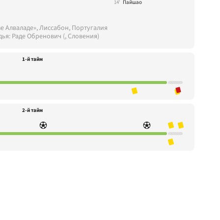
14'
Пайшао
е Алваладе», Лиссабон, Португалия
дья: Раде Обренович (, Словения)
1-й тайм
2-й тайм