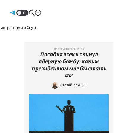
Авторизоваться
 мигрантами в Сеуте
07 августа 2026, 10:43
Посадил всех и скинул
ядерную бомбу: каким
президентом мог бы стать
ИИ
Виталий Рюмшин