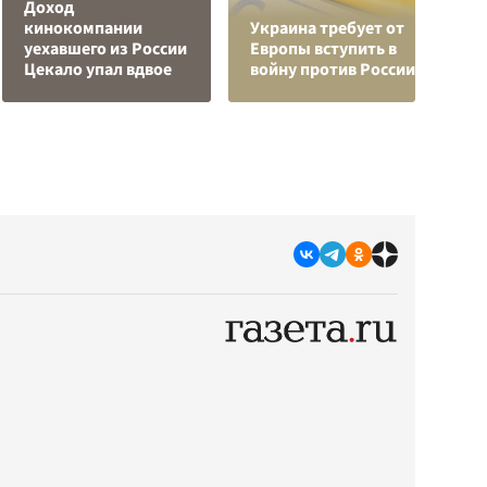
Доход
Р
кинокомпании
Украина требует от
н
уехавшего из России
Европы вступить в
п
Цекало упал вдвое
войну против России
К