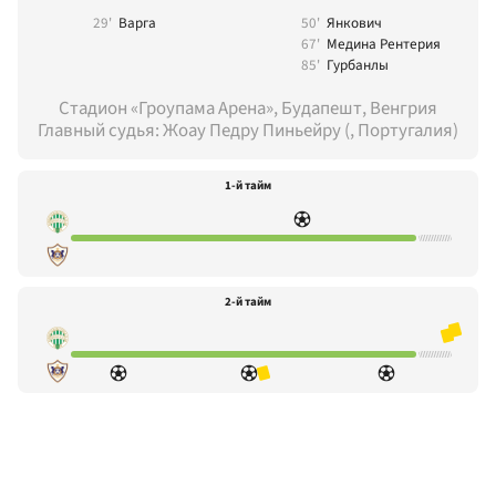
29'
Варга
50'
Янкович
67'
Медина Рентерия
85'
Гурбанлы
Стадион «Гроупама Арена», Будапешт, Венгрия
Главный судья: Жоау Педру Пиньейру (, Португалия)
1-й тайм
2-й тайм