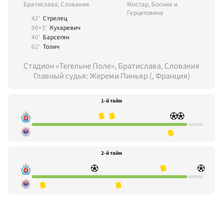
Братислава, Словакия
Мостар, Босния и
Герцеговина
42'
Стрелец
90+3'
Кухаревич
40'
Барсегян
62'
Толич
Стадион «Тегельне Поле», Братислава, Словакия
Главный судья: Жереми Пиньяр (, Франция)
1-й тайм
2-й тайм