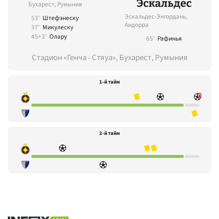
Эскальдес
Бухарест, Румыния
Эскальдес-Энгордань,
53'
Штефэнеску
Андорра
37'
Микулеску
45+3'
Олару
65'
Рафинья
Стадион «Генча - Стяуа», Бухарест, Румыния
1-й тайм
2-й тайм