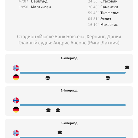
47:07'
Берглунд
24:56'
Стаховяк
19:50'
Мартинсен
26:46'
Самански
59:43'
Тиффельс
04:51'
Эхлиз
16:10'
Михаэлис
Стадион «Йюске Банк Боксен», Хернинг, Дания
Главный судья: Андрис Ансонс (Рига, Латвия)
1-й период
2-й период
3-й период